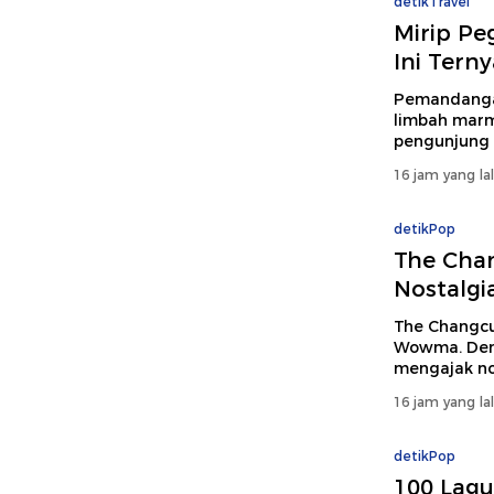
detikTravel
Mirip Pe
Ini Ter
Pemandangan
limbah mar
pengunjung
16 jam yang la
detikPop
The Chan
Nostalgi
The Changcut
Wowma. Denga
mengajak no
16 jam yang la
detikPop
100 Lagu