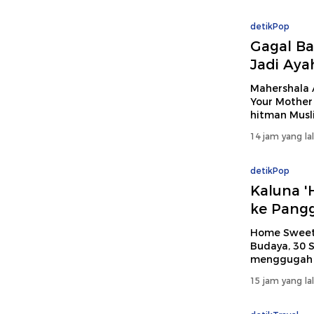
detikPop
Gagal Ba
Jadi Aya
Mahershala A
Your Mother
hitman Musli
14 jam yang la
detikPop
Kaluna 
ke Pang
Home Sweet 
Budaya, 30 S
menggugah e
15 jam yang la