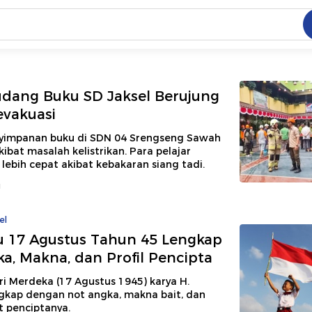
C
dang ramai dicari
.
udang Buku SD Jaksel Berujung
evakuasi
ed
yimpanan buku di SDN 04 Srengseng Sawah
ibat masalah kelistrikan. Para pelajar
lebih cepat akibat kebakaran siang tadi.
 yang dicari
u
el
gu 17 Agustus Tahun 45 Lengkap
a, Makna, dan Profil Pencipta
ari Merdeka (17 Agustus 1945) karya H.
gkap dengan not angka, makna bait, dan
at penciptanya.