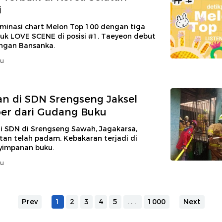
i
inasi chart Melon Top 100 dengan tiga
suk LOVE SCENE di posisi #1. Taeyeon debut
engan Bansanka.
lu
n di SDN Srengseng Jaksel
er dari Gudang Buku
i SDN di Srengseng Sawah, Jagakarsa,
tan telah padam. Kebakaran terjadi di
yimpanan buku.
lu
Prev
1
2
3
4
5
...
1000
Next