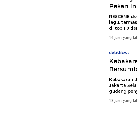
Pekan In
RESCENE dom
lagu, terma
di top 10 d
16 jam yang la
detikNews
Kebakara
Bersumb
Kebakaran d
Jakarta Sela
gudang pen
18 jam yang la