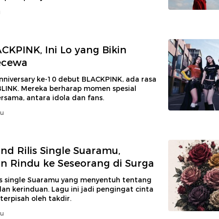
u
CKPINK, Ini Lo yang Bikin
ecewa
nniversary ke-10 debut BLACKPINK, ada rasa
BLINK. Mereka berharap momen spesial
rsama, antara idola dan fans.
lu
and Rilis Single Suaramu,
 Rindu ke Seseorang di Surga
lis single Suaramu yang menyentuh tentang
an kerinduan. Lagu ini jadi pengingat cinta
terpisah oleh takdir.
lu