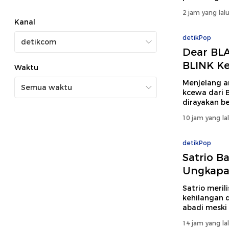
2 jam yang lal
Kanal
detikPop
Dear BLA
BLINK K
Waktu
Menjelang a
kcewa dari 
dirayakan be
10 jam yang la
detikPop
Satrio B
Ungkapan
Satrio meri
kehilangan d
abadi meski 
14 jam yang la