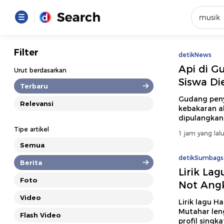
Yang se
Filter
detikNews
Loading..
Api di G
Urut berdasarkan
Siswa Di
Terbaru
Promot
Gudang pen
Relevansi
kebakaran ak
dipulangkan 
Terakhir
Tipe artikel
1 jam yang lal
Loading...
Semua
detikSumbags
Berita
Lirik La
Foto
Not Angk
Video
Lirik lagu H
Mutahar len
Flash Video
profil singk