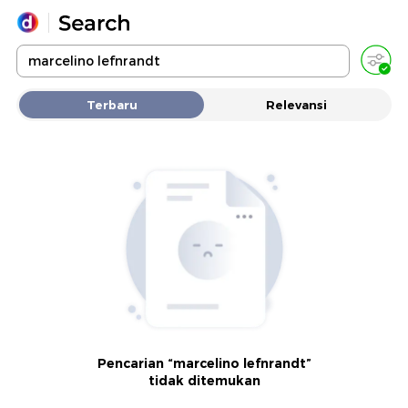
Yang sedang ramai dicari
Terbaru
Relevansi
Loading...
Promoted
Terakhir yang dicari
Pencarian “marcelino lefnrandt”
tidak ditemukan