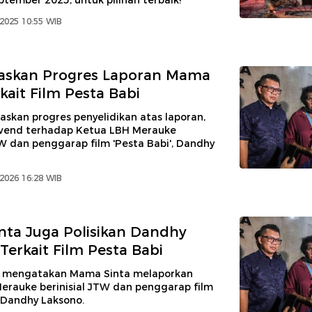
tember 2025, untuk pilihan terbaik!
2025 10:55 WIB
elaskan Progres Laporan Mama
kait Film Pesta Babi
laskan progres penyelidikan atas laporan,
wend terhadap Ketua LBH Merauke
TW dan penggarap film 'Pesta Babi', Dandhy
 2026 16:28 WIB
ta Juga Polisikan Dandhy
Terkait Film Pesta Babi
o mengatakan Mama Sinta melaporkan
erauke berinisial JTW dan penggarap film
, Dandhy Laksono.