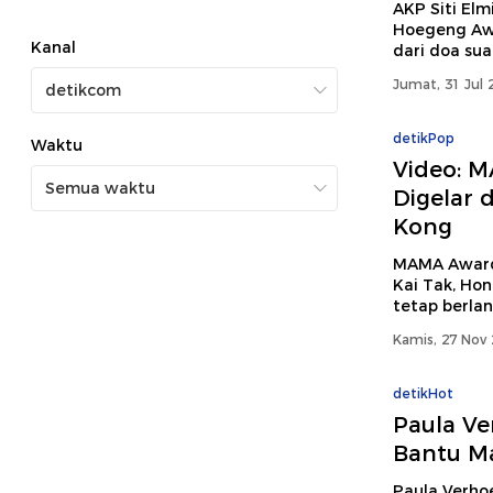
AKP Siti El
Hoegeng Awa
Kanal
dari doa su
Jumat, 31 Jul 
detikPop
Waktu
Video: 
Digelar 
Kong
MAMA Awards
Kai Tak, Ho
tetap berlan
Kamis, 27 Nov 
detikHot
Paula Ve
Bantu Ma
Paula Verhoe