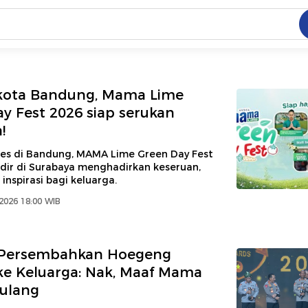
C
dang ramai dicari
.
 kota Bandung, Mama Lime
y Fest 2026 siap serukan
!
ed
ses di Bandung, MAMA Lime Green Day Fest
adir di Surabaya menghadirkan keseruan,
 yang dicari
 inspirasi bagi keluarga.
2026 18:00 WIB
i Persembahkan Hoegeng
e Keluarga: Nak, Maaf Mama
ulang