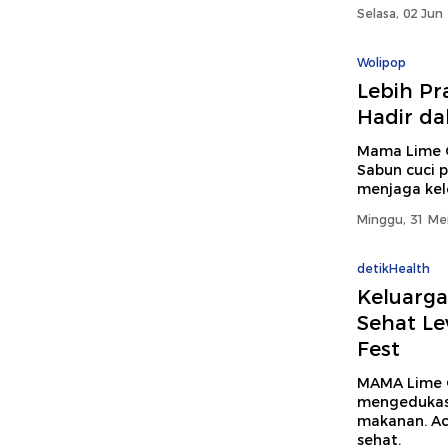
Selasa, 02 Jun
Wolipop
Lebih Pr
Hadir d
Mama Lime G
Sabun cuci p
menjaga kel
Minggu, 31 Mei
detikHealth
Keluarga
Sehat L
Fest
MAMA Lime G
mengedukasi
makanan. Aca
sehat.