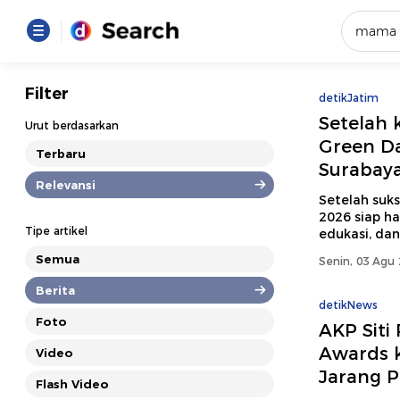
Yang se
Filter
detikJatim
Loading..
Setelah
Urut berdasarkan
Green Da
Terbaru
Surabaya
Promot
Relevansi
Setelah suk
2026 siap h
Terakhir
Tipe artikel
edukasi, dan
Loading...
Semua
Senin, 03 Agu 
Berita
detikNews
Foto
AKP Sit
Awards k
Video
Jarang P
Flash Video