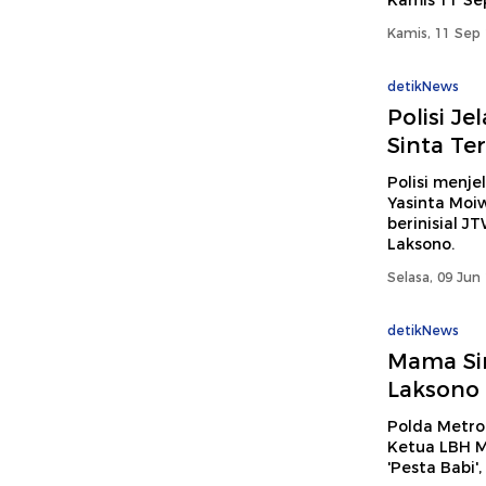
Kamis 11 Sep
Kamis, 11 Sep 
detikNews
Polisi J
Sinta Ter
Polisi menje
Yasinta Moi
berinisial J
Laksono.
Selasa, 09 Jun
detikNews
Mama Sin
Laksono 
Polda Metr
Ketua LBH M
'Pesta Babi'