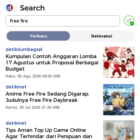
Yang sedang ramai dicari
Terbaru
Relevansi
Loading...
detikSumbagsel
Kumpulan Contoh Anggaran Lomba
Promoted
17 Agustus untuk Proposal Berbagai
Budget
Terakhir yang dicari
Rabu, 05 Agu 2026 08:00 WIB
detikInet
Anime Free Fire Sedang Digarap,
Judulnya Free Fire Daybreak
Kamis, 30 Jul 2026 21:30 WIB
detikInet
Tips Aman Top Up Game Online
Agar Terhindar dari Penipuan dan