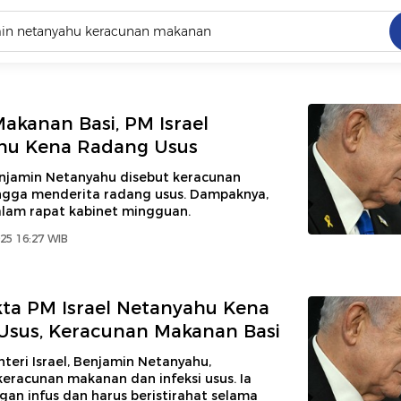
C
dang ramai dicari
.
akanan Basi, PM Israel
hu Kena Radang Usus
ed
enjamin Netanyahu disebut keracunan
gga menderita radang usus. Dampaknya,
alam rapat kabinet mingguan.
 yang dicari
025 16:27 WIB
kta PM Israel Netanyahu Kena
Usus, Keracunan Makanan Basi
eri Israel, Benjamin Netanyahu,
eracunan makanan dan infeksi usus. Ia
an infus dan harus beristirahat selama