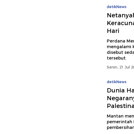
detikNews
Netanyah
Keracuna
Hari
Perdana Men
mengalami k
disebut sed
tersebut.
Senin, 21 Jul 
detikNews
Dunia Ha
Negarany
Palestin
Mantan ment
pemerintah 
pembersihan 