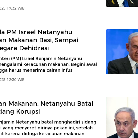
2025 17:32 WIB
a PM Israel Netanyahu
an Makanan Basi, Sampai
gegara Dehidrasi
teri (PM) Israel Benjamin Netanyahu
mengalami keracunan makanan. Begini awal
gga harus menerima cairan infus.
2025 12:30 WIB
an Makanan, Netanyahu Batal
idang Korupsi
enjamin Netanyahu batal menghadiri sidang
i yang menyeret dirinya pekan ini, setelah
akit karena diduga keracunan makanan.