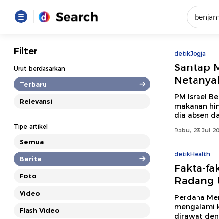
Yang se
Filter
detikJogja
Loading..
Santap M
Urut berdasarkan
Netanya
Terbaru
Promot
PM Israel B
Relevansi
makanan hin
dia absen d
Terakhir
Tipe artikel
Rabu, 23 Jul 2
Loading...
Semua
detikHealth
Berita
Fakta-fa
Foto
Radang 
Video
Perdana Ment
mengalami k
Flash Video
dirawat deng