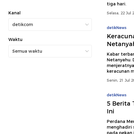
tiga hari.
Kanal
Selasa, 22 Jul 
detikNews
Keracuna
Waktu
Netanya
Kabar terbar
Netanyahu. D
menjeratnya
keracunan 
Senin, 21 Jul 
detikNews
5 Berita
Ini
Perdana Men
menghadiri s
pada pekan i