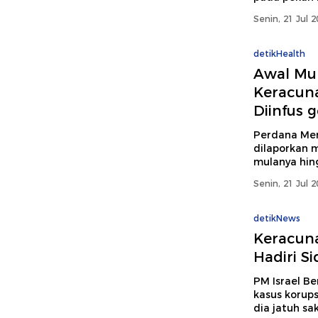
Senin, 21 Jul 
detikHealth
Awal Mul
Keracun
Diinfus 
Perdana Men
dilaporkan 
mulanya hin
Senin, 21 Jul 
detikNews
Keracun
Hadiri S
PM Israel B
kasus korups
dia jatuh s