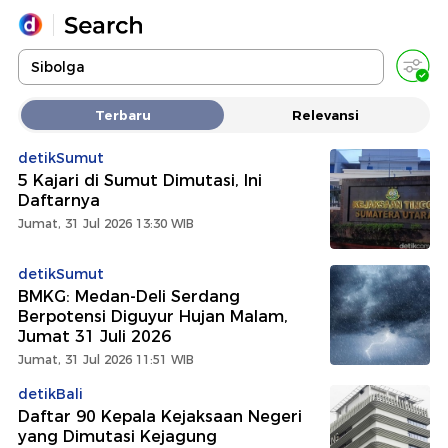
Yang sedang ramai dicari
Terbaru
Relevansi
Loading...
detikSumut
5 Kajari di Sumut Dimutasi, Ini
Promoted
Daftarnya
Jumat, 31 Jul 2026 13:30 WIB
Terakhir yang dicari
detikSumut
BMKG: Medan-Deli Serdang
Berpotensi Diguyur Hujan Malam,
Jumat 31 Juli 2026
Jumat, 31 Jul 2026 11:51 WIB
detikBali
Daftar 90 Kepala Kejaksaan Negeri
yang Dimutasi Kejagung