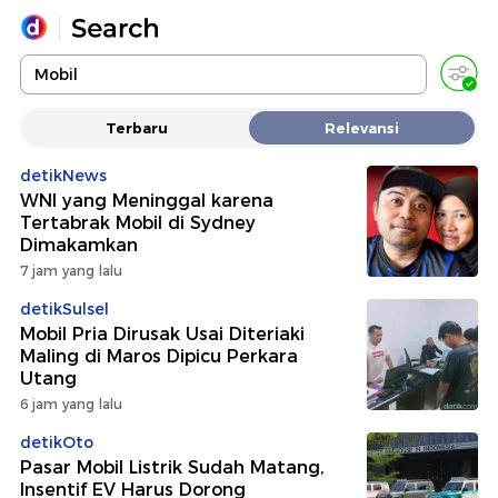
Yang sedang ramai dicari
Terbaru
Relevansi
Loading...
detikNews
WNI yang Meninggal karena
Promoted
Tertabrak Mobil di Sydney
Dimakamkan
Terakhir yang dicari
7 jam yang lalu
detikSulsel
Mobil Pria Dirusak Usai Diteriaki
Maling di Maros Dipicu Perkara
Utang
6 jam yang lalu
detikOto
Pasar Mobil Listrik Sudah Matang,
Insentif EV Harus Dorong