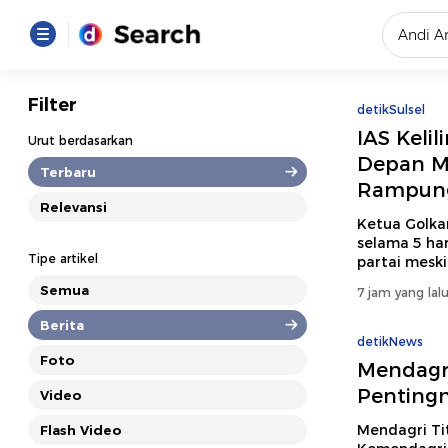
Yang se
Filter
detikSulsel
Loading..
IAS Kelil
Urut berdasarkan
Depan M
Terbaru
Rampun
Promot
Relevansi
Ketua Golka
selama 5 ha
Terakhir
Tipe artikel
partai mesk
Loading...
Semua
7 jam yang lal
Berita
detikNews
Foto
Mendagri
Pentingn
Video
Mendagri Tit
Flash Video