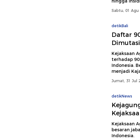
hingga Insid
Sabtu, 01 Agu 
detikBali
Daftar 9
Dimutasi
Kejaksaan A
terhadap 90 
Indonesia. B
menjadi Kaja
Jumat, 31 Jul 
detikNews
Kejagung
Kejaksaa
Kejaksaan A
besaran jaba
Indonesia.