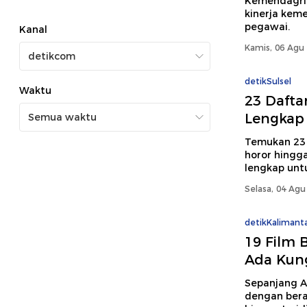
Kemendagri 
kinerja kem
pegawai.
Kanal
Kamis, 06 Agu 
detikSulsel
Waktu
23 Dafta
Lengkap 
Temukan 23 
horor hingga
lengkap unt
Selasa, 04 Agu
detikKalimant
19 Film 
Ada Kung
Sepanjang A
dengan bera