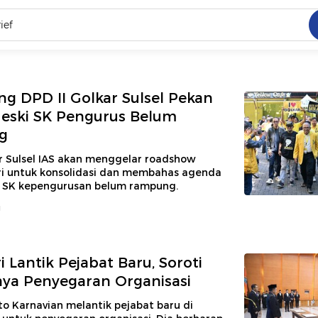
C
dang ramai dicari
.
ing DPD II Golkar Sulsel Pekan
eski SK Pengurus Belum
g
ed
r Sulsel IAS akan menggelar roadshow
ri untuk konsolidasi dan membahas agenda
 yang dicari
i SK kepengurusan belum rampung.
u
 Lantik Pejabat Baru, Soroti
ya Penyegaran Organisasi
o Karnavian melantik pejabat baru di