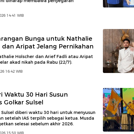
ini diharap membawa penyegaran
2026 14:41 WIB
arangan Bunga untuk Nathalie
 dan Aripat Jelang Pernikahan
halie Holscher dan Arief Fadli atau Aripat
lar akad nikah pada Rabu (22/7).
026 16:42 WIB
ri Waktu 30 Hari Susun
 Golkar Sulsel
 Sulsel diberi waktu 30 hari untuk menyusun
 setelah IAS terpilih sebagai ketua. Musda
getkan selesai sebelum akhir 2026.
2026 15:50 WIB