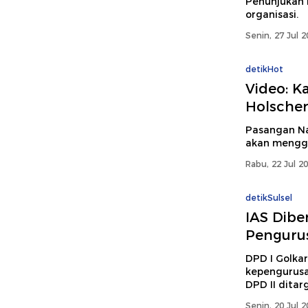
Penunjukan 
organisasi.
Senin, 27 Jul 
detikHot
Video: K
Holscher
Pasangan Nat
akan mengge
Rabu, 22 Jul 2
detikSulsel
IAS Dibe
Pengurus
DPD I Golkar
kepengurusan
DPD II ditar
Senin, 20 Jul 