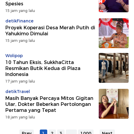
Spesies
15 jam yang lalu
detikFinance
Proyek Koperasi Desa Merah Putih di
Yahukimo Dimulai
15 jam yang lalu
Wolipop
10 Tahun Eksis, SukkhaCitta
Resmikan Butik Kedua di Plaza
Indonesia
17 jam yang lalu
detikTravel
Masih Banyak Percaya Mitos Gigitan
Ular, Dokter Beberkan Pertolongan
Pertama yang Tepat
18 jam yang lalu
Prev
1
2
3
...
1000
Next