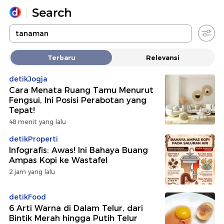
Yang sedang ramai dicari
Terbaru
Relevansi
Loading...
detikJogja
Cara Menata Ruang Tamu Menurut
Promoted
Fengsui, Ini Posisi Perabotan yang
Tepat!
Terakhir yang dicari
48 menit yang lalu
detikProperti
Infografis: Awas! Ini Bahaya Buang
Ampas Kopi ke Wastafel
2 jam yang lalu
detikFood
6 Arti Warna di Dalam Telur, dari
Bintik Merah hingga Putih Telur