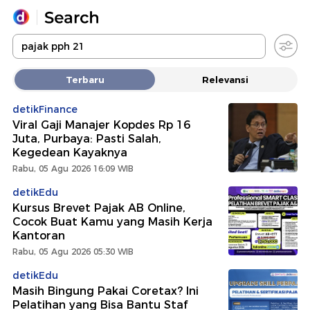
Yang sedang ramai dicari
Terbaru
Relevansi
Loading...
detikFinance
Viral Gaji Manajer Kopdes Rp 16
Promoted
Juta, Purbaya: Pasti Salah,
Kegedean Kayaknya
Terakhir yang dicari
Rabu, 05 Agu 2026 16:09 WIB
detikEdu
Kursus Brevet Pajak AB Online,
Cocok Buat Kamu yang Masih Kerja
Kantoran
Rabu, 05 Agu 2026 05:30 WIB
detikEdu
Masih Bingung Pakai Coretax? Ini
Pelatihan yang Bisa Bantu Staf