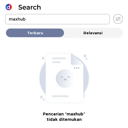
Yang sedang ramai dicari
Terbaru
Relevansi
Loading...
Promoted
Terakhir yang dicari
Pencarian “maxhub”
tidak ditemukan