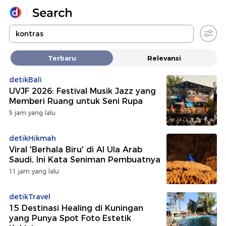
Yang sedang ramai dicari
Terbaru
Relevansi
Loading...
detikBali
UVJF 2026: Festival Musik Jazz yang
Promoted
Memberi Ruang untuk Seni Rupa
5 jam yang lalu
Terakhir yang dicari
detikHikmah
Viral 'Berhala Biru' di Al Ula Arab
Saudi, Ini Kata Seniman Pembuatnya
11 jam yang lalu
detikTravel
15 Destinasi Healing di Kuningan
yang Punya Spot Foto Estetik