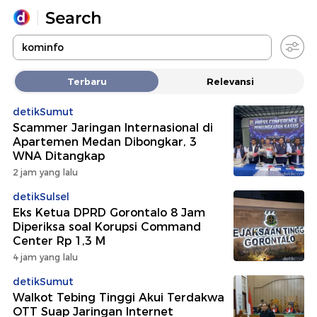
Yang sedang ramai dicari
Terbaru
Relevansi
Loading...
detikSumut
Scammer Jaringan Internasional di
Promoted
Apartemen Medan Dibongkar, 3
WNA Ditangkap
Terakhir yang dicari
2 jam yang lalu
detikSulsel
Eks Ketua DPRD Gorontalo 8 Jam
Diperiksa soal Korupsi Command
Center Rp 1,3 M
4 jam yang lalu
detikSumut
Walkot Tebing Tinggi Akui Terdakwa
OTT Suap Jaringan Internet