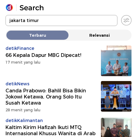
Yang sedang ramai dicari
Terbaru
Relevansi
Loading...
detikFinance
66 Kepala Dapur MBG Dipecat!
Promoted
17 menit yang lalu
Terakhir yang dicari
detikNews
Canda Prabowo: Bahlil Bisa Bikin
Jokowi Ketawa, Orang Solo Itu
Susah Ketawa
28 menit yang lalu
detikKalimantan
Kaltim Kirim Hafizah Ikuti MTQ
Internasional Khusus Wanita di Arab