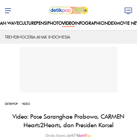
AN WAVE
CULTURE
PENSI
PHOTO
VIDEO
INFOGRAPHIC
INDEX
MOVIE N
TRENDING
CERIA ANAK INDONESIA
DETIKPOP
VIDEO
Video: Pose Saranghae Prabowo, CARMEN
Hearts2Hearts, dan Presiden Korsel
Dinda Islami, detikTV
|
detikPop