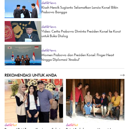
detikNews
Kisah Heroik Sugianto Selamatkan Lansia Korsel Bikin
Prabowo Bangga
detikNews
Video: Cerita Prabowo Diminta Presiden Korsel ke Korut
untuk Buka Dialog
detikNews
Momen Prabowo dan Presiden Korsel: Finger Heart
hingga Diplomasi 'Anabul'
REKOMENDASI UNTUK ANDA
SELENGKAPNYA
detikHot
detikHot