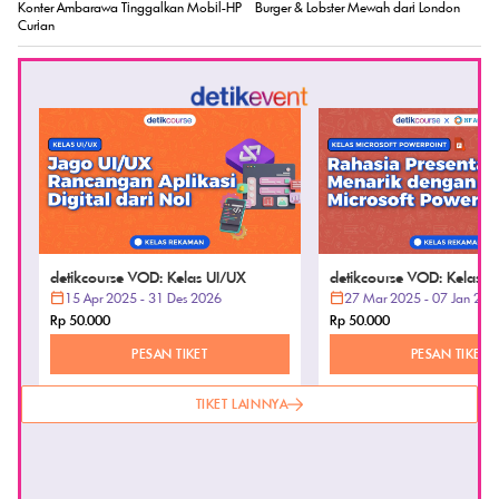
Konter Ambarawa Tinggalkan Mobil-HP
Burger & Lobster Mewah dari London
Curian
detikcourse VOD: Kelas UI/UX
detikcourse VOD: Kelas Mi
15 Apr 2025 - 31 Des 2026
PowerPoint
27 Mar 2025 - 07 Jan 202
Rp 50.000
Rp 50.000
PESAN TIKET
PESAN TIKET
TIKET LAINNYA