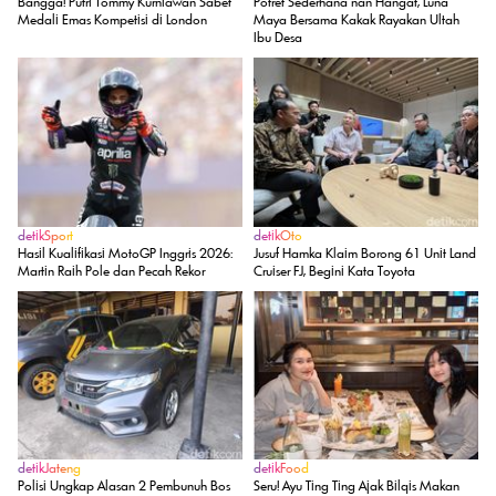
Bangga! Putri Tommy Kurniawan Sabet
Potret Sederhana nan Hangat, Luna
Medali Emas Kompetisi di London
Maya Bersama Kakak Rayakan Ultah
Ibu Desa
detikSport
detikOto
Hasil Kualifikasi MotoGP Inggris 2026:
Jusuf Hamka Klaim Borong 61 Unit Land
Martin Raih Pole dan Pecah Rekor
Cruiser FJ, Begini Kata Toyota
detikJateng
detikFood
Polisi Ungkap Alasan 2 Pembunuh Bos
Seru! Ayu Ting Ting Ajak Bilqis Makan