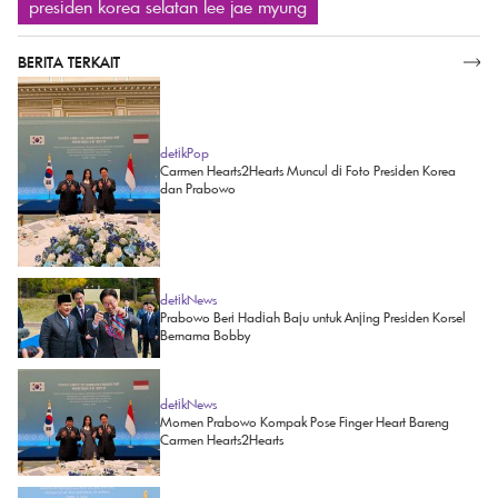
presiden korea selatan lee jae myung
BERITA TERKAIT
SELENGKAPNYA
detikPop
Carmen Hearts2Hearts Muncul di Foto Presiden Korea
dan Prabowo
detikNews
Prabowo Beri Hadiah Baju untuk Anjing Presiden Korsel
Bernama Bobby
detikNews
Momen Prabowo Kompak Pose Finger Heart Bareng
Carmen Hearts2Hearts