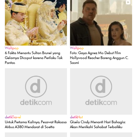
Wolipop
Wolipop
6 Fakta Menantu Sultan Brunei yang
Foto: Gaya Agnez Mo Debut Film
Gelarnya Dicopot karena Perilaku Tak
Hollywood Reacher Bareng Anggun C.
Pantas
Sasmi
detikTravel
detikHot
Untuk Pertama Kalinya, Pesawat Raksasa
Gisela Cindy Menanti Hari Bahagia:
Airbus A380 Mendarat di Soetta
Akan Menikahi Sahabat Terbaikku