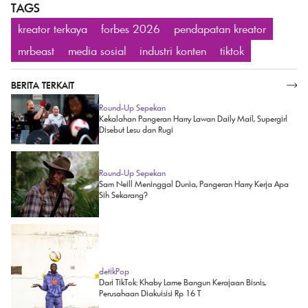
TAGS
kreator terkaya
forbes 2026
pendapatan kreator
mrbeast
media sosial
industri konten
tiktok
BERITA TERKAIT
SELENGKAPNYA
Round-Up Sepekan
Kekalahan Pangeran Harry Lawan Daily Mail, Supergirl
Disebut Lesu dan Rugi
Round-Up Sepekan
Sam Neill Meninggal Dunia, Pangeran Harry Kerja Apa
Sih Sekarang?
detikPop
Dari TikTok: Khaby Lame Bangun Kerajaan Bisnis,
Perusahaan Diakuisisi Rp 16 T