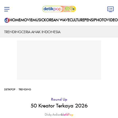
HOME
MOVIE
MUSIC
KOREAN WAVE
CULTURE
PENSI
PHOTO
VIDEO
TRENDING
CERIA ANAK INDONESIA
DETIKPOP
TRENDING
Round Up
50 Kreator Terkaya 2026
Dicky Ardian
|
detikPop