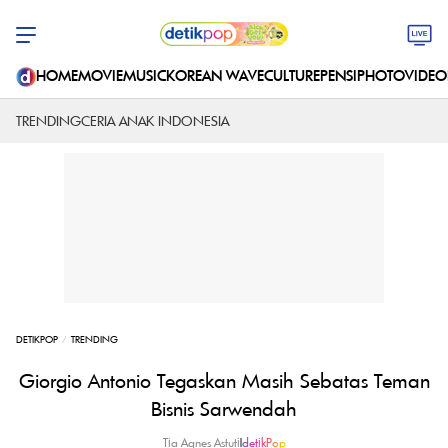
HOME
MOVIE
MUSIC
KOREAN WAVE
CULTURE
PENSI
PHOTO
VIDEO
TRENDING
CERIA ANAK INDONESIA
DETIKPOP
TRENDING
Giorgio Antonio Tegaskan Masih Sebatas Teman
Bisnis Sarwendah
Tia Agnes Astuti
|
detikPop