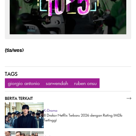
(tia/wes)
TAGS
giorgio antonio
sarwendah
ruben onsu
BERITA TERKAIT
SELENGKAPNYA
K-Drama
8 Drakor Netflix Terbaru 2026 dengan Rating IMDb
Tertinggi