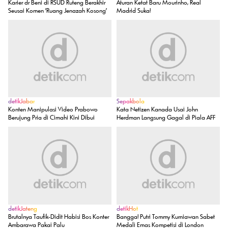
Karier dr Beni di RSUD Ruteng Berakhir
Aturan Ketat Baru Mourinho, Real
Seusai Komen 'Ruang Jenazah Kosong'
Madrid Suka!
detikJabar
Sepakbola
Konten Manipulasi Video Prabowo
Kata Netizen Kanada Usai John
Berujung Pria di Cimahi Kini Dibui
Herdman Langsung Gagal di Piala AFF
detikJateng
detikHot
Brutalnya Taufik-Didit Habisi Bos Konter
Bangga! Putri Tommy Kurniawan Sabet
Ambarawa Pakai Palu
Medali Emas Kompetisi di London