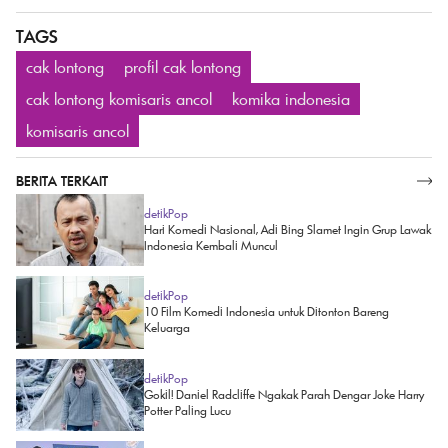
TAGS
cak lontong
profil cak lontong
cak lontong komisaris ancol
komika indonesia
komisaris ancol
BERITA TERKAIT
SELENGKAPNYA
detikPop
Hari Komedi Nasional, Adi Bing Slamet Ingin Grup Lawak
Indonesia Kembali Muncul
detikPop
10 Film Komedi Indonesia untuk Ditonton Bareng
Keluarga
detikPop
Gokil! Daniel Radcliffe Ngakak Parah Dengar Joke Harry
Potter Paling Lucu