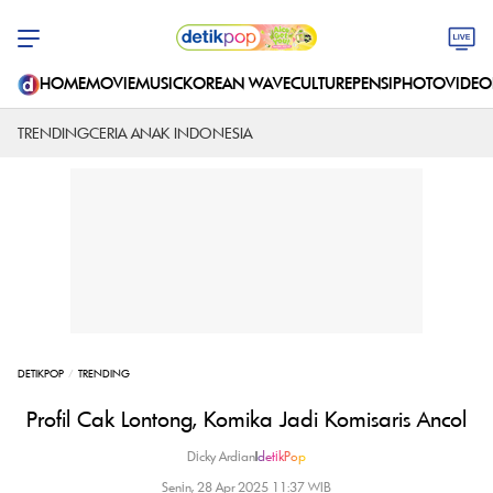
HOME
MOVIE
MUSIC
KOREAN WAVE
CULTURE
PENSI
PHOTO
VIDEO
TRENDING
CERIA ANAK INDONESIA
DETIKPOP
TRENDING
Profil Cak Lontong, Komika Jadi Komisaris Ancol
Dicky Ardian
|
detikPop
Senin, 28 Apr 2025 11:37 WIB