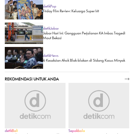
detikPop
Friday Film Review: Keluarga Super Irit
detikJabar
Jabar Hari Ini: Gangguan Perjalanan KA Imbas Tragedi
Maut Bekasi
detikNews
6 Kesaksian Ahok Blak-blakan di Sidang Kasus Minyak
REKOMENDASI UNTUK ANDA
SELENGKAPNYA
detikBali
Sepakbola