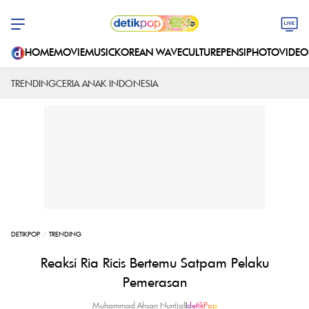
HOME
MOVIE
MUSIC
KOREAN WAVE
CULTURE
PENSI
PHOTO
VIDEO
TRENDING
CERIA ANAK INDONESIA
DETIKPOP
TRENDING
Reaksi Ria Ricis Bertemu Satpam Pelaku
Pemerasan
Muhammad Ahsan Nurrijal
|
detikPop