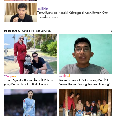
detikHot
Teuku Ryan soal Kondisi Keluarga di Aceh, Rumah Ortu
Terendam Banjir
REKOMENDASI UNTUK ANDA
SELENGKAPNYA
Wolipop
detikBali
7 Foto Syahrini Liburan ke Bali, Putrinya
Karier dr Beni di RSUD Ruteng Berakhir
yang Beranjak Balita Bikin Gemas
Seusai Komen 'Ruang Jenazah Kosong'