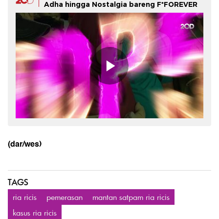
Adha hingga Nostalgia bareng F*FOREVER
(dar/wes)
TAGS
ria ricis
pemerasan
mantan satpam ria ricis
kasus ria ricis