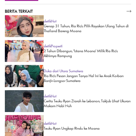
BERITA TERKAIT
SELENGKAPNYA
detikHot
Genap 31 Tahun, Ria Ricis Pilih Rayakan Ulang Tahun di
Thailand Bareng Moana
detikProperti
2 Tahun Dibangun, 'Istana Moana' Milik Ria Ricis
Akhirnya Rampung
Duka dari Utara Sumatera
Ria Ricis Pesan Jangan Tanya Hal Ini ke Anak Korban
Banjir-Longsor Sumatera
detikHot
Cerita Teuku Ryan Ziarah ke Lebanon, Takjub Lihat Ukuran
Makam Nabi Nuh
detikHot
Teuku Ryan Ungkap Rindu ke Moana