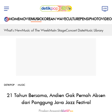
HOME
MOVIE
MUSIC
KOREAN WAVE
CULTURE
PENSI
PHOTO
VIDEO
What's New
Music of The Week
Main Stage
Concert Date
Music Library
DETIKPOP
MUSIC
21 Tahun Bersama, Andien Gak Pernah Absen
dari Panggung Java Jazz Festival
Pingkan Anggraini
|
detikPop