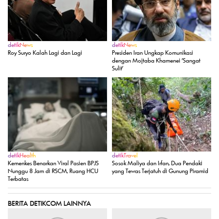
detikNews
detikNews
Roy Suryo Kalah Lagi dan Lagi
Presiden Iran Ungkap Komunikasi
dengan Mojtaba Khamenei 'Sangat
Sulit'
detikHealth
detikTravel
Kemenkes Benarkan Viral Pasien BPJS
Sosok Maliya dan Irfan, Dua Pendaki
Nunggu 8 Jam di RSCM, Ruang HCU
yang Tewas Terjatuh di Gunung Piramid
Terbatas
BERITA DETIKCOM LAINNYA