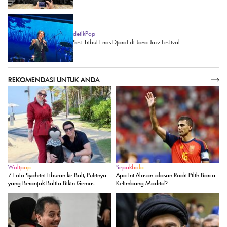
detikPop
Sesi Tribut Erros Djarot di Java Jazz Festival
REKOMENDASI UNTUK ANDA
SELENGKAPNYA
Wolipop
Sepakbola
7 Foto Syahrini Liburan ke Bali, Putrinya
Apa Ini Alasan-alasan Rodri Pilih Barca
yang Beranjak Balita Bikin Gemas
Ketimbang Madrid?