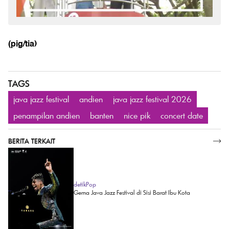
(pig/tia)
TAGS
java jazz festival
andien
java jazz festival 2026
penampilan andien
banten
nice pik
concert date
BERITA TERKAIT
SELENGKAPNYA
detikPop
Gema Java Jazz Festival di Sisi Barat Ibu Kota