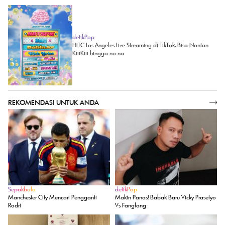
detikPop
HITC Los Angeles Live Streaming di TikTok, Bisa Nonton
KiiiKiii hingga no na
REKOMENDASI UNTUK ANDA
SELENGKAPNYA
Sepakbola
detikPop
Manchester City Mencari Pengganti
Makin Panas! Babak Baru Vicky Prasetyo
Rodri
Vs Fangfang