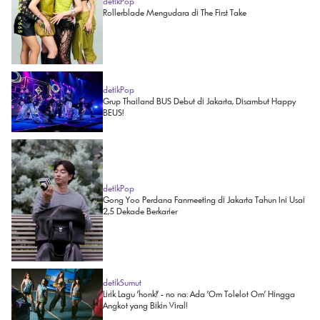
detikPop
Rollerblade Mengudara di The First Take
detikPop
Grup Thailand BUS Debut di Jakarta, Disambut Happy
BEUS!
detikPop
Gong Yoo Perdana Fanmeeting di Jakarta Tahun Ini Usai
2,5 Dekade Berkarier
detikSumut
Lirik Lagu 'honk!' - no na: Ada 'Om Tolelot Om' Hingga
Angkot yang Bikin Viral!