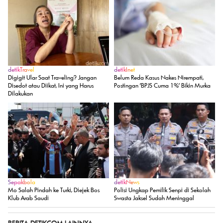
detikTravel
detikInet
Digigit Ular Saat Traveling? Jangan
Belum Reda Kasus Nakes Nirempati,
Disedot atau Diikat, Ini yang Harus
Postingan 'BPJS Cuma 1%' Bikin Murka
Dilakukan
Sepakbola
detikNews
Mo Salah Pindah ke Turki, Diejek Bos
Polisi Ungkap Pemilik Senpi di Sekolah
Klub Arab Saudi
Swasta Jaksel Sudah Meninggal
BERITA DETIKCOM LAINNYA