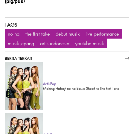
(pig/pus)
TAGS
no na
the first take
debut musik
live performance
musik jepang
artis indonesia
youtube musik
BERITA TERKAIT
SELENGKAPNYA
detikPop
Making History! no na Bawa Shoot ke The First Take