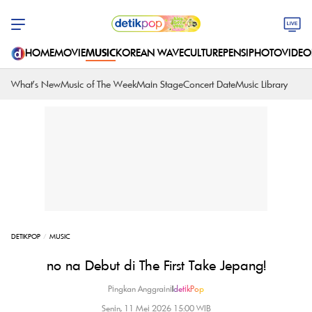
HOME
MOVIE
MUSIC
KOREAN WAVE
CULTURE
PENSI
PHOTO
VIDEO
What's New
Music of The Week
Main Stage
Concert Date
Music Library
DETIKPOP
MUSIC
no na Debut di The First Take Jepang!
Pingkan Anggraini
|
detikPop
Senin, 11 Mei 2026 15:00 WIB