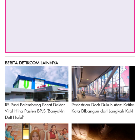
Lambat 10 Agustus atau Tutup
Viral, Cantik dan Berprestasi
Permanen!
detikcourse VOD: Kelas Mi
Excel
27 Mar 2025 - 31 Des 202
Rp 25.000
detikcourse VOD: Kelas Microsoft
Word
27 Mar 2025 - 31 Des 2026
Rp 50.000
PESAN TIKET
PESAN TIKET
TIKET LAINNYA