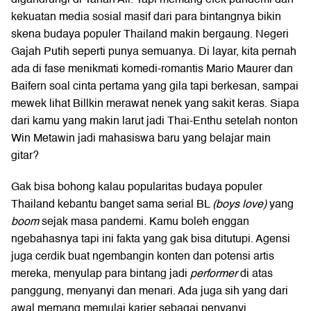
kekuatan media sosial masif dari para bintangnya bikin
skena budaya populer Thailand makin bergaung. Negeri
Gajah Putih seperti punya semuanya. Di layar, kita pernah
ada di fase menikmati komedi-romantis Mario Maurer dan
Baifern soal cinta pertama yang gila tapi berkesan, sampai
mewek lihat Billkin merawat nenek yang sakit keras. Siapa
dari kamu yang makin larut jadi Thai-Enthu setelah nonton
Win Metawin jadi mahasiswa baru yang belajar main
gitar?
Gak bisa bohong kalau popularitas budaya populer
Thailand kebantu banget sama serial BL
(boys love)
yang
boom
sejak masa pandemi. Kamu boleh enggan
ngebahasnya tapi ini fakta yang gak bisa ditutupi. Agensi
juga cerdik buat ngembangin konten dan potensi artis
mereka, menyulap para bintang jadi
performer
di atas
panggung, menyanyi dan menari. Ada juga sih yang dari
awal memang memulai karier sebagai penyanyi,