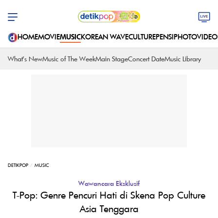
HOME
MOVIE
MUSIC
KOREAN WAVE
CULTURE
PENSI
PHOTO
VIDEO
What's New
Music of The Week
Main Stage
Concert Date
Music Library
DETIKPOP
MUSIC
Wawancara Eksklusif
T-Pop: Genre Pencuri Hati di Skena Pop Culture
Asia Tenggara