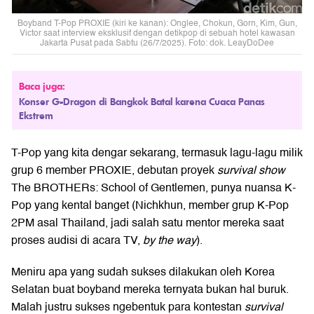
Boyband T-Pop PROXIE (kiri ke kanan): Onglee, Chokun, Gorn, Kim, Gun,
Victor saat interview eksklusif dengan detikpop di sebuah hotel kawasan
Jakarta Pusat pada Sabtu (26/7/2025). Foto: dok. LeayDoDee
Baca juga:
Konser G-Dragon di Bangkok Batal karena Cuaca Panas
Ekstrem
T-Pop yang kita dengar sekarang, termasuk lagu-lagu milik
grup 6 member PROXIE, debutan proyek
survival show
The BROTHERs: School of Gentlemen, punya nuansa K-
Pop yang kental banget (Nichkhun, member grup K-Pop
2PM asal Thailand, jadi salah satu mentor mereka saat
proses audisi di acara TV,
by the way
).
Meniru apa yang sudah sukses dilakukan oleh Korea
Selatan buat boyband mereka ternyata bukan hal buruk.
Malah justru sukses ngebentuk para kontestan
survival