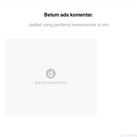
Kemenkes Jelaskan Duduk Perkara
10 Tempat Makan Spesialis
Viral Pasien BPJS Nunggu 8 Jam,
Sambal di Jakarta, Pedasnya Bikin
Ternyata di RSCM
Nagih!
Komentar
Kirim Komentar
Belum ada komentar.
Jadilah yang pertama berkomentar di sini