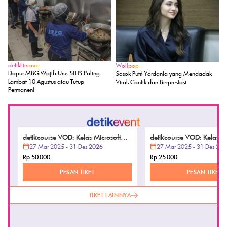
Duit Halal' Minta Maaf: Mohon Ampun
Komentar Nirempati Dokter-Nakes soal
Pasien BPJS
detikJogja
detikNews
RSUP soal Penghina Pasien BPJS: Kami
Ada 'Bunker' di Sekolah Jaksel TKP
Tak Mau ada Elda di Klinis Sardjito
Temuan Ratusan Senjata, Apa Isinya?
detikFinance
Wolipop
Dapur MBG Wajib Urus SLHS Paling
Sosok Putri Yordania yang Mendadak