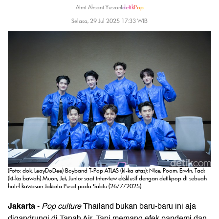
Atmi Ahsani Yusron
|
detikPop
Selasa, 29 Jul 2025 17:33 WIB
(Foto: dok. LeayDoDee) Boyband T-Pop ATLAS (ki-ka atas): Nice, Poom, Erwin, Tad;
(ki-ka bawah) Muon, Jet, Junior saat interview eksklusif dengan detikpop di sebuah
hotel kawasan Jakarta Pusat pada Sabtu (26/7/2025).
Jakarta
-
Pop culture
Thailand bukan baru-baru ini aja
digandrungi di Tanah Air. Tapi memang efek pandemi dan