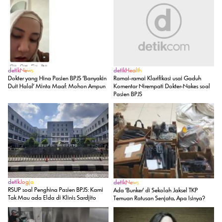
K-Drama
D.N.X Jadi 'Saja Boys' Versi Drakor Terbaru tvN My Bias,
My Boss
detikPop
Eksklusif! PERSES Makin Dewasa di Tahun Ke-4 Jadi Idol
REKOMENDASI UNTUK ANDA
SELENGKAPNYA
detikNews
detikHealth
Dokter yang Hina Pasien BPJS 'Banyakin
Ramai-ramai Klarifikasi usai Gaduh