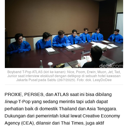
Boyband T-Pop ATLAS (kiri ke kanan): Nice, Poom, Erwin, Muon, Jet, Tad,
Junior saat interview eksklusif dengan detikpop di sebuah hotel kawasan
Jakarta Pusat pada Sabtu (26/7/2025). Foto: dok. LeayDoDee
PROXIE, PERSES, dan ATLAS saat ini bisa dibilang
lineup
T-Pop yang sedang merintis tapi udah dapat
perhatian baik di domestik Thailand dan Asia Tenggara.
Dukungan dari pemerintah lokal lewat Creative Economy
Agency (CEA), dilansir dari Thai Times, juga aktif