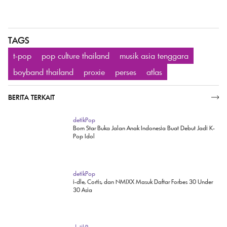
TAGS
t-pop
pop culture thailand
musik asia tenggara
boyband thailand
proxie
perses
atlas
BERITA TERKAIT
SELENGKAPNYA
detikPop
Born Star Buka Jalan Anak Indonesia Buat Debut Jadi K-
Pop Idol
detikPop
i-dle, Cortis, dan NMIXX Masuk Daftar Forbes 30 Under
30 Asia