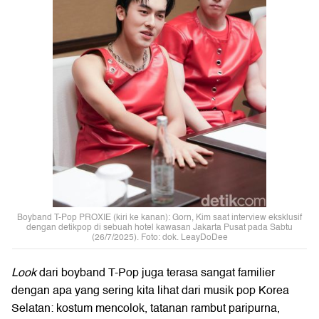
Boyband T-Pop PROXIE (kiri ke kanan): Gorn, Kim saat interview eksklusif
dengan detikpop di sebuah hotel kawasan Jakarta Pusat pada Sabtu
(26/7/2025). Foto: dok. LeayDoDee
Look
dari boyband T-Pop juga terasa sangat familier
dengan apa yang sering kita lihat dari musik pop Korea
Selatan: kostum mencolok, tatanan rambut paripurna,