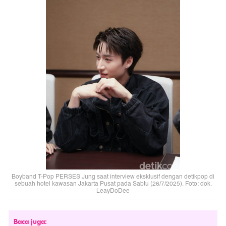
Boyband T-Pop PERSES Jung saat interview eksklusif dengan detikpop di
sebuah hotel kawasan Jakarta Pusat pada Sabtu (26/7/2025). Foto: dok.
LeayDoDee
Baca juga: