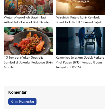
BERITA DETIKCOM LAINNYA
Pedestrian Deck Dukuh Atas: Ketika
RS Pusri Palembang Pecat Dokter
Kota Dibangun dari Langkah Kaki
Viral Hina Pasien BPJS 'Banyakin
Duit Halal'
Wajah Musdalifah Basri Iritasi
Mitsubishi Pajero Lahir Kembali,
Akibat Totalitas saat Bikin Konten
Bakal Jadi Mobil Off-road Sejati