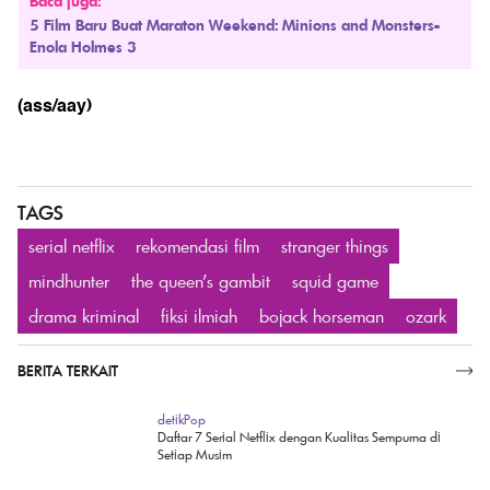
Baca juga:
5 Film Baru Buat Maraton Weekend: Minions and Monsters-
Enola Holmes 3
(ass/aay)
TAGS
serial netflix
rekomendasi film
stranger things
mindhunter
the queen's gambit
squid game
drama kriminal
fiksi ilmiah
bojack horseman
ozark
BERITA TERKAIT
SELENGKAPNYA
detikPop
Daftar 7 Serial Netflix dengan Kualitas Sempurna di
Setiap Musim