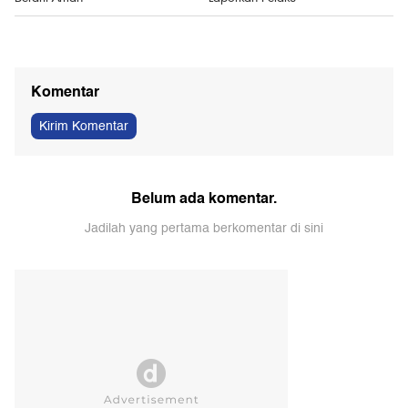
Label "Aman untuk Microwave" di
Nakes Hina Pasien BPJS, Majelis
Wadah Makanan Tak Selalu
Disiplin Profesi: Keluarga Belum
Berarti Aman
Laporkan Pelaku
Komentar
Kirim Komentar
Belum ada komentar.
Jadilah yang pertama berkomentar di sini