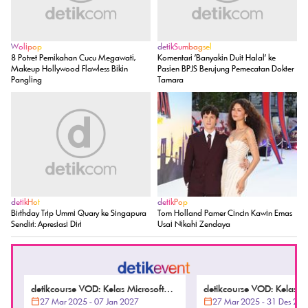
Wolipop
detikSumbagsel
8 Potret Pernikahan Cucu Megawati,
Komentari 'Banyakin Duit Halal' ke
Makeup Hollywood Flawless Bikin
Pasien BPJS Berujung Pemecatan Dokter
Pangling
Tamara
detikHot
detikPop
Birthday Trip Ummi Quary ke Singapura
Tom Holland Pamer Cincin Kawin Emas
Sendiri: Apresiasi Diri
Usai Nikahi Zendaya