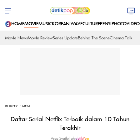
HOME
MOVIE
MUSIC
KOREAN WAVE
CULTURE
PENSI
PHOTO
VIDEO
Movie News
Movie Review
Series Update
Behind The Scene
Cinema Talk
DETIKPOP
MOVIE
Daftar Serial Netflix Terbaik dalam 10 Tahun
Terakhir
Asep Syaifullah
|
detikPop