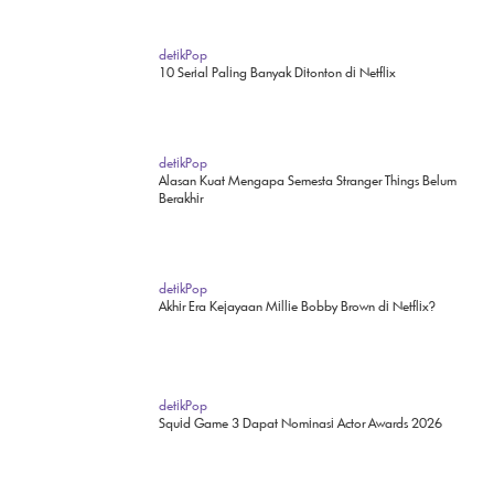
detikPop
10 Serial Paling Banyak Ditonton di Netflix
detikPop
Alasan Kuat Mengapa Semesta Stranger Things Belum
Berakhir
detikPop
Akhir Era Kejayaan Millie Bobby Brown di Netflix?
detikPop
Squid Game 3 Dapat Nominasi Actor Awards 2026