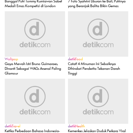
Bangga! Putri Tommy Kurniawan Sabet
7 Foto Syahrini Liburan ke Bali, Putrinya
Medali Emas Kompetisi di London
yang Beranjak Balita Bikin Gemas
Wolipop
detikFood
Gaya Mewah Istri Bruno Guimaraes,
Catat! 4 Minuman Ini Sebaiknya
Dinanti Sebagai WAGs Arsenal Paling
Dihindari Penderita Tekanan Darah
Glamour
Tinggi
detikTravel
detikHealth
Ketika Perbedaan Bahasa Indonesia-
Kemenkes Jelaskan Duduk Perkara Viral