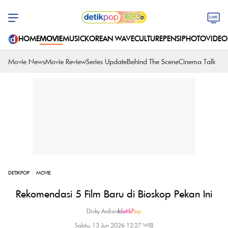
HOME
MOVIE
MUSIC
KOREAN WAVE
CULTURE
PENSI
PHOTO
VIDEO
Movie News
Movie Review
Series Update
Behind The Scene
Cinema Talk
DETIKPOP
MOVIE
Rekomendasi 5 Film Baru di Bioskop Pekan Ini
Dicky Ardian
|
detikPop
Sabtu, 13 Jun 2026 12:27 WIB