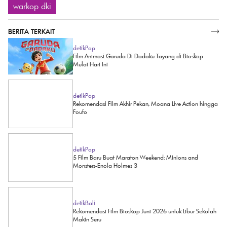
warkop dki
BERITA TERKAIT
SELENGKAPNYA
detikPop
Film Animasi Garuda Di Dadaku Tayang di Bioskop
Mulai Hari Ini
detikPop
Rekomendasi Film Akhir Pekan, Moana Live Action hingga
Foufo
detikPop
5 Film Baru Buat Maraton Weekend: Minions and
Monsters-Enola Holmes 3
detikBali
Rekomendasi Film Bioskop Juni 2026 untuk Libur Sekolah
Makin Seru