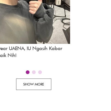
ear UAENA, IU Ngasih Kabar
Spoiler Drakor A Bo
aik Nih!
Episode 3, Tayang 
SHOW MORE