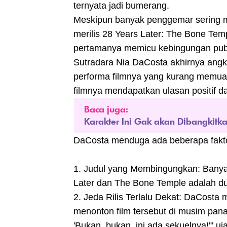
ternyata jadi bumerang.
Meskipun banyak penggemar sering me
merilis 28 Years Later: The Bone Temp
pertamanya memicu kebingungan publ
Sutradara Nia DaCosta akhirnya angk
performa filmnya yang kurang memuask
filmnya mendapatkan ulasan positif dar
Baca juga:
Karakter Ini Gak akan Dibangkitka
DaCosta menduga ada beberapa fakto
1. Judul yang Membingungkan: Banya
Later dan The Bone Temple adalah du
2. Jeda Rilis Terlalu Dekat: DaCost
menonton film tersebut di musim pana
'Bukan, bukan, ini ada sekuelnya!'" uj