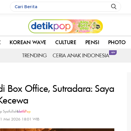
aya Kecewa
C
KOREAN WAVE
CULTURE
PENSI
PHOTO
NEW
TRENDING
CERIA ANAK INDONESIA
i Box Office, Sutradara: Saya
Kecewa
p Syaifullah
|
detikPop
11 Mei 2026 18:01 WIB