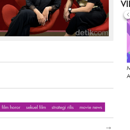
V
M
A
film horor
sekuel film
strategi rilis
movie news
SELENGKAPNYA