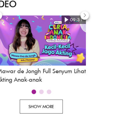
IDEO
09:31
awar de Jongh Full Senyum Lihat
Awi Suryadi, Revie
kting Anak-anak
Indonesia
SHOW MORE