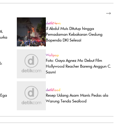
SELENGKAPNYA
detikNews
Jl Abdul Muis Ditutup hingga
i,
Pemadaman Kebakaran Gedung
urka
Bapenda DKI Selesai
Wolipop
Foto: Gaya Agnez Mo Debut Film
6:
Hollywood Reacher Bareng Anggun C.
Sasmi
detikFood
a Ega
Resep Udang Asam Manis Pedas ala
Warung Tenda Seafood