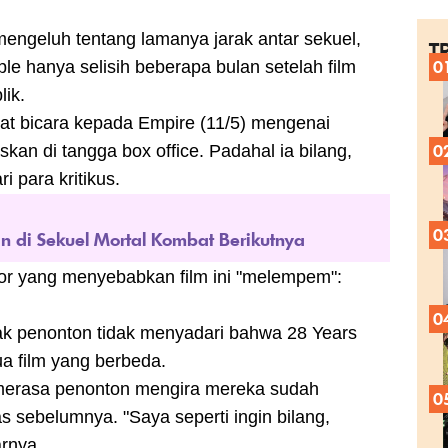
ngeluh tentang lamanya jarak antar sekuel,
T
le hanya selisih beberapa bulan setelah film
0
ik.
at bicara kepada Empire (11/5) mengenai
an di tangga box office. Padahal ia bilang,
0
i para kritikus.
0
n di Sekuel Mortal Kombat Berikutnya
r yang menyebabkan film ini "melempem":
0
k penonton tidak menyadari bahwa 28 Years
a film yang berbeda.
a merasa penonton mengira mereka sudah
0
s sebelumnya. "Saya seperti ingin bilang,
arnya.