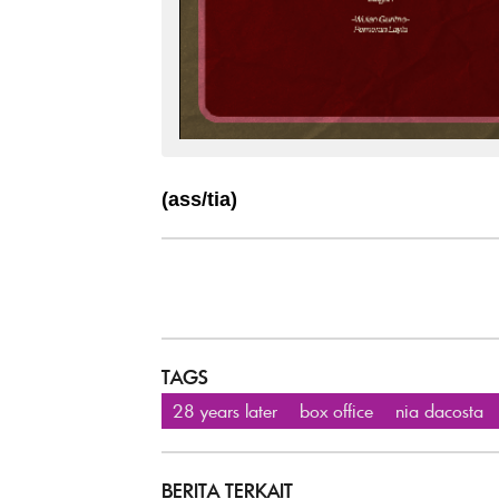
(ass/tia)
TAGS
28 years later
box office
nia dacosta
BERITA TERKAIT