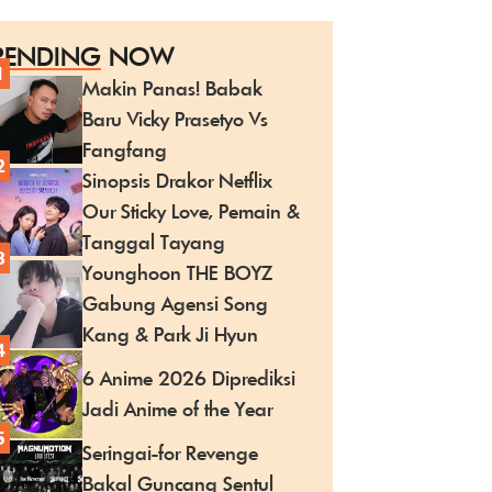
RENDING
NOW
1
Makin Panas! Babak
Baru Vicky Prasetyo Vs
Fangfang
2
Sinopsis Drakor Netflix
Our Sticky Love, Pemain &
Tanggal Tayang
3
Younghoon THE BOYZ
Gabung Agensi Song
Kang & Park Ji Hyun
4
6 Anime 2026 Diprediksi
Jadi Anime of the Year
5
Seringai-for Revenge
Bakal Guncang Sentul