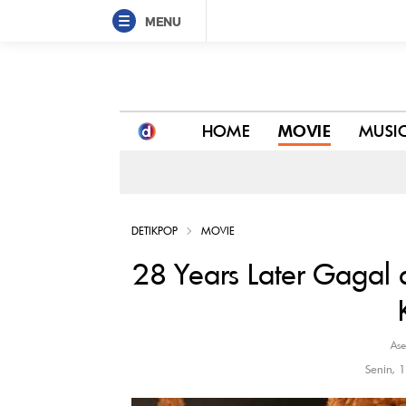
MENU
28 Years Later Gagal di Box Office, Sutradara: S
HOME
MOVIE
MUSI
DETIKPOP
MOVIE
28 Years Later Gagal d
Ase
Senin, 