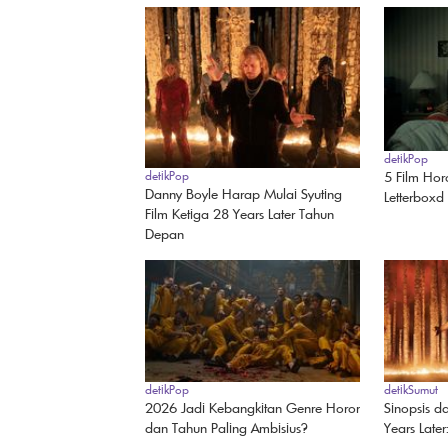
detikPop
5 Film Hor
detikPop
Danny Boyle Harap Mulai Syuting
Letterboxd
Film Ketiga 28 Years Later Tahun
Depan
detikPop
detikSumut
2026 Jadi Kebangkitan Genre Horor
Sinopsis d
dan Tahun Paling Ambisius?
Years Late