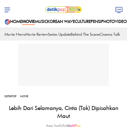
HOME
MOVIE
MUSIC
KOREAN WAVE
CULTURE
PENSI
PHOTO
VIDEO
Movie News
Movie Review
Series Update
Behind The Scene
Cinema Talk
DETIKPOP
MOVIE
Lebih Dari Selamanya, Cinta (Tak) Dipisahkan
Maut
Asep Syaifullah
|
detikPop