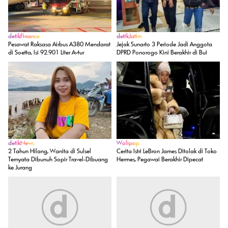
detikFinance
detikJatim
Pesawat Raksasa Airbus A380 Mendarat
Jejak Sunarto 3 Periode Jadi Anggota
di Soetta, Isi 92.901 Liter Avtur
DPRD Ponorogo Kini Berakhir di Bui
detikNews
Wolipop
2 Tahun Hilang, Wanita di Sulsel
Cerita Istri LeBron James Ditolak di Toko
Ternyata Dibunuh Sopir Travel-Dibuang
Hermes, Pegawai Berakhir Dipecat
ke Jurang