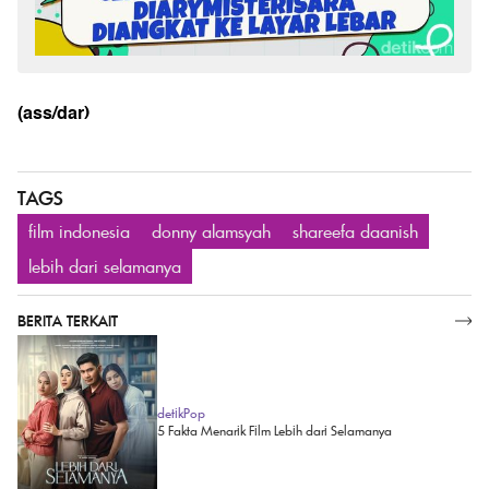
(ass/dar)
TAGS
film indonesia
donny alamsyah
shareefa daanish
lebih dari selamanya
BERITA TERKAIT
SELENGKAPNYA
detikPop
5 Fakta Menarik Film Lebih dari Selamanya