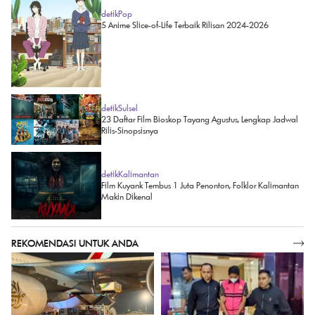
detikPop
5 Anime Slice-of-Life Terbaik Rilisan 2024-2026
detikSulsel
23 Daftar Film Bioskop Tayang Agustus, Lengkap Jadwal
Rilis-Sinopsisnya
detikKalimantan
Film Kuyank Tembus 1 Juta Penonton, Folklor Kalimantan
Makin Dikenal
REKOMENDASI UNTUK ANDA
SELENGKAPNYA