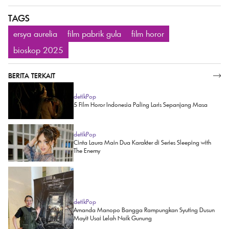
TAGS
ersya aurelia
film pabrik gula
film horor
bioskop 2025
BERITA TERKAIT
SELENGKAPNYA
detikPop
5 Film Horor Indonesia Paling Laris Sepanjang Masa
detikPop
Cinta Laura Main Dua Karakter di Series Sleeping with
The Enemy
detikPop
Amanda Manopo Bangga Rampungkan Syuting Dusun
Mayit Usai Lelah Naik Gunung