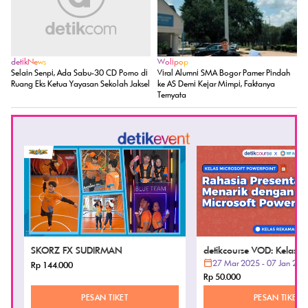
detikNews
Wolipop
Selain Senpi, Ada Sabu-30 CD Porno di
Viral Alumni SMA Bogor Pamer Pindah
Ruang Eks Ketua Yayasan Sekolah Jaksel
ke AS Demi Kejar Mimpi, Faktanya
Ternyata
SKORZ FX SUDIRMAN
detikcourse VOD: Kelas Mi
PowerPoint
27 Mar 2025 - 07 Jan 202
Rp 144.000
Rp 50.000
PESAN TIKET
PESAN TIKET