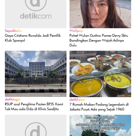
Sepakbola
Wolipop
Gaya Cristiano Ronaldo Jadi Pemilik
Potret Wulan Guritno Pamer Dewy Skin,
Klub Spanyol
Bandingkan Dengan Wajah Aslinya
Dulu
detikJogja
detikFood
RSUP soal Penghina Pasien BPJS: Kami
7 Rumah Makan Padang Legendaris di
Tak Mau ada Elda di Klinis Sardjito
Jakarta Pusat, Ada yang Sejak 1960