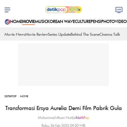
HOME
MOVIE
MUSIC
KOREAN WAVE
CULTURE
PENSI
PHOTO
VIDEO
Movie News
Movie Review
Series Update
Behind The Scene
Cinema Talk
DETIKPOP
MOVIE
Transformasi Ersya Aurelia Demi Film Pabrik Gula
Muhammad Ahsan Nurrijal
|
detikPop
Rabu, 26 Feb 2025 09:30 WIB