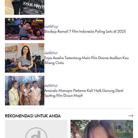
detikPop
Bioskop Ramai! 7 Film Indonesia Paling Laris di 2025
detikHot
Ersya Aurelia Tertantang Main Film Drama Asalkan Kau
Bilang Cinta
detikHot
Amanda Manopo Pertama Kali Naik Gunung Demi
Syuting Film Dusun Mayit
REKOMENDASI UNTUK ANDA
SELENGKAPNYA