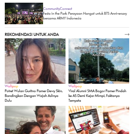
CommunityConnect
Festa in the Park: Perayaan Hangat untuk BTS Anniversary
bersama ARMY Indonesia
REKOMENDASI UNTUK ANDA
SELENGKAPNYA
Wolipop
Wolipop
Potret Wulan Guritno Pamer Dewy Skin,
Viral Alumni SMA Bogor Pamer Pindah
Bandingkan Dengan Wajah Aslinya
ke AS Demi Kejar Mimpi, Faktanya
Dulu
Ternyata