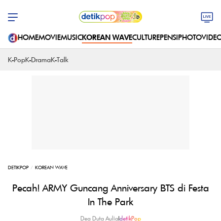
HOME
MOVIE
MUSIC
KOREAN WAVE
CULTURE
PENSI
PHOTO
VIDE
K-Pop
K-Drama
K-Talk
DETIKPOP
KOREAN WAVE
Pecah! ARMY Guncang Anniversary BTS di Festa
In The Park
Dea Duta Aulia
|
detikPop