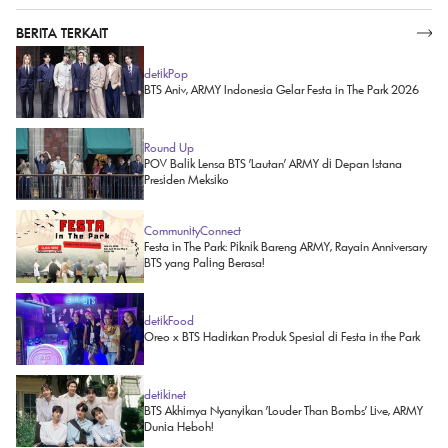
BERITA TERKAIT
SELENGKAPNYA
detikPop
BTS Aniv, ARMY Indonesia Gelar Festa in The Park 2026
Round Up
POV Balik Lensa BTS 'Lautan' ARMY di Depan Istana
Presiden Meksiko
CommunityConnect
Festa in The Park: Piknik Bareng ARMY, Rayain Anniversary
BTS yang Paling Berasa!
detikFood
Oreo x BTS Hadirkan Produk Spesial di Festa in the Park
detikinet
BTS Akhirnya Nyanyikan 'Louder Than Bombs' Live, ARMY
Dunia Heboh!