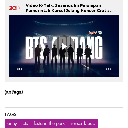
Video K-Talk: Seserius Ini Persiapan
Pemerintah Korsel Jelang Konser Gratis
BTS
(anl/ega)
TAGS
army
bts
festa in the park
konser k-pop