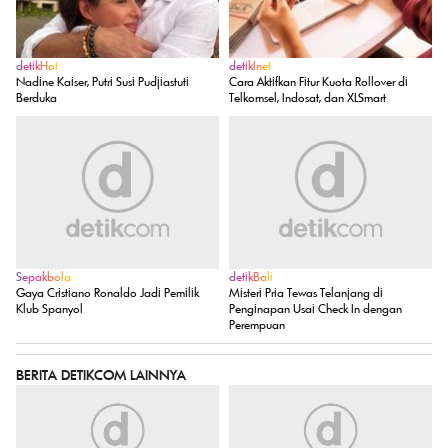
detikHot
detikInet
Nadine Kaiser, Putri Susi Pudjiastuti
Cara Aktifkan Fitur Kuota Rollover di
Berduka
Telkomsel, Indosat, dan XLSmart
Sepakbola
detikBali
Gaya Cristiano Ronaldo Jadi Pemilik
Misteri Pria Tewas Telanjang di
Klub Spanyol
Penginapan Usai Check In dengan
Perempuan
BERITA DETIKCOM LAINNYA