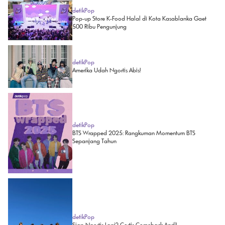
detikPop
Pop-up Store K-Food Halal di Kota Kasablanka Gaet
500 Ribu Pengunjung
detikPop
Amerika Udah Ngortis Abis!
detikPop
BTS Wrapped 2025: Rangkuman Momentum BTS
Sepanjang Tahun
detikPop
Siap Ngortis Lagi? Cortis Comeback April!