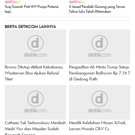
detikSport
detikNews
Susy Susanti: Putri KW Punya Potensi,
5 Jasad Pendaki Gunung yang Tewas
tapi...
Tahun Lalu Telah Ditemukan
BERITA DETIKCOM LAINNYA
Bromo Ditutup Akibat Kebakaran,
Pengadilan AS Minta Trump Setop
Wisatawan Bisa Ajukan Refund
Pembangunan Ballroom Rp 7,16 T
Tiket
di Gedung Putih
Catheez Tak Terburu-buru Menikah
Menilik Kelebihan Nissan X-Trail,
Meski Vior dan Meyden Sudah
Lawan Honda CR-V Cs
Berumah Tangga