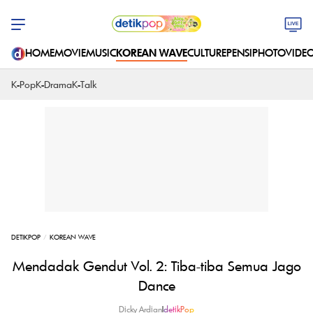
HOME
MOVIE
MUSIC
KOREAN WAVE
CULTURE
PENSI
PHOTO
VIDE
K-Pop
K-Drama
K-Talk
DETIKPOP
KOREAN WAVE
Mendadak Gendut Vol. 2: Tiba-tiba Semua Jago
Dance
Dicky Ardian
|
detikPop