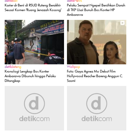
detikBali
detikNews
Karier dr Beni di RSUD Ruteng Berakhir
Pelaku Sempat Ngepel Bersihkan Darah
Seusai Komen 'Ruang Jenazah Kosong'
di TKP Usai Bunuh Bos Konter HP
Ambarawa
detikJateng
Wolipop
Kronologi Lengkap Bos Konter
Foto: Gaya Agnez Mo Debut Film
Ambarawa Dibunuh hingga Pelaku
Hollywood Reacher Bareng Anggun C.
Ditangkap
Sasmi