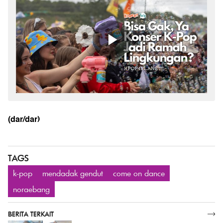
(dar/dar)
TAGS
k-pop
mendadak gendut
come on dance
noraebang
BERITA TERKAIT
SELENGKAPNYA