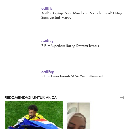
Teater Bunga Penutup Abad: Duka Pilu Minke dan Nyai
Ontosoroh
detikHot
Yosika Ungkap Pesan Mendalam Soimah 'Ospek' Dirinya
Sebelum Jadi Mantu
detikPop
7 Film Superhero Rating Dewasa Terbaik
detikPop
5 Film Horor Terbaik 2026 Versi Letterboxd
REKOMENDASI UNTUK ANDA
SELENGKAPNYA