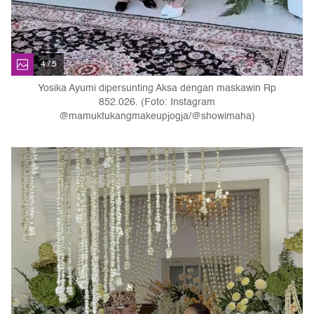
4 / 5
Yosika Ayumi dipersunting Aksa dengan maskawin Rp
852.026. (Foto: Instagram
@mamuktukangmakeupjogja/@showimaha)