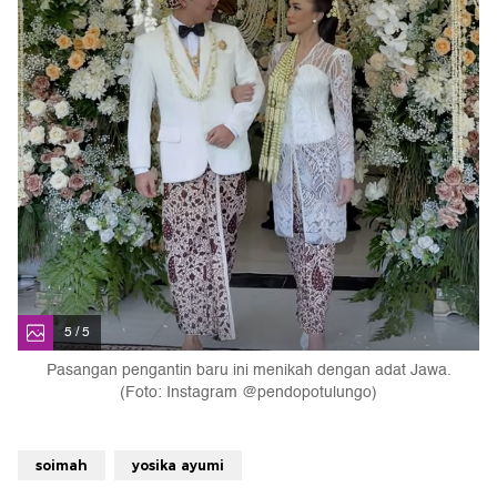
5 / 5
Pasangan pengantin baru ini menikah dengan adat Jawa.
(Foto: Instagram @pendopotulungo)
soimah
yosika ayumi