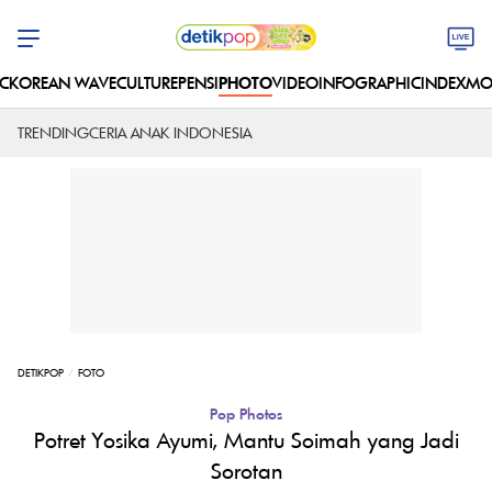
C
KOREAN WAVE
CULTURE
PENSI
PHOTO
VIDEO
INFOGRAPHIC
INDEX
MO
TRENDING
CERIA ANAK INDONESIA
DETIKPOP
FOTO
Pop Photos
Potret Yosika Ayumi, Mantu Soimah yang Jadi
Sorotan