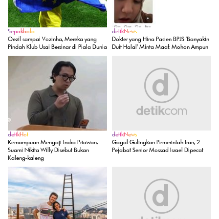
Sepakbola
detikNews
Oezil sampai Vozinha, Mereka yang
Dokter yang Hina Pasien BPJS 'Banyakin
Pindah Klub Usai Bersinar di Piala Dunia
Duit Halal' Minta Maaf: Mohon Ampun
detikHot
detikNews
Kemampuan Mengaji Indra Priawan,
Gagal Gulingkan Pemerintah Iran, 2
Suami Nikita Willy Disebut Bukan
Pejabat Senior Mossad Israel Dipecat
Kaleng-kaleng