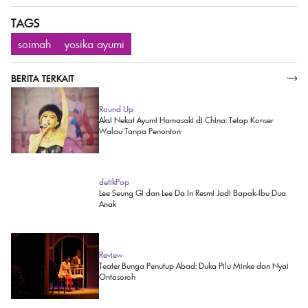
TAGS
soimah
yosika ayumi
BERITA TERKAIT
SELENGKAPNYA
Round Up
Aksi Nekat Ayumi Hamasaki di China: Tetap Konser
Walau Tanpa Penonton
detikPop
Lee Seung Gi dan Lee Da In Resmi Jadi Bapak-Ibu Dua
Anak
Review