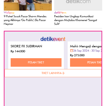
Wolipop
detikNews
9 Potret Sosok Pacar Shawn Mendes
Presiden Iran Ungkap Komunikasi
yang Akhirnya 'Go Public', Eks Pacar
dengan Mojtaba Khamenei 'Sangat
Neymar
Sulit'
SKORZ FX SUDIRMAN
Mahir Mengaji dengan Fa
Anak Anda dengan Metod
26 Sep 2024 - 30 Sep 202
Rp 144.000
Tilawati, dan Ummi
Rp 275.000
PESAN TIKET
PESAN TIKET