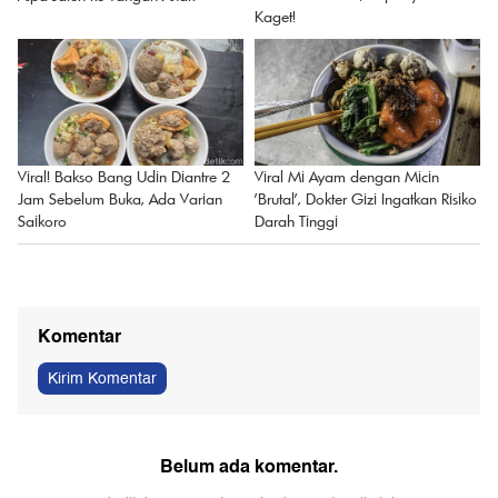
Ada BPKB-STNK, Pajaknya Bikin
Alpa Jatuh ke Tangan Anak
Kaget!
Viral! Bakso Bang Udin Diantre 2
Viral Mi Ayam dengan Micin
Jam Sebelum Buka, Ada Varian
'Brutal', Dokter Gizi Ingatkan Risiko
Saikoro
Darah Tinggi
Komentar
Kirim Komentar
Belum ada komentar.