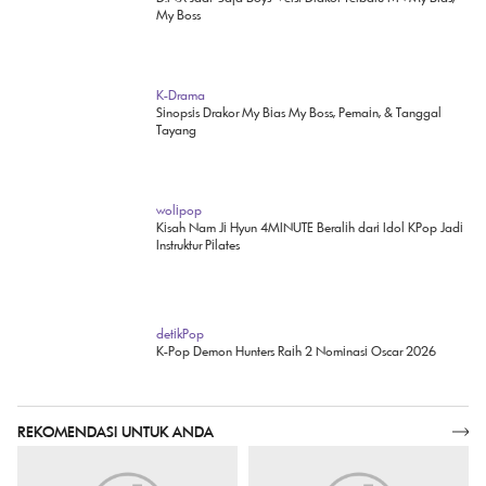
K-Drama
D.N.X Jadi 'Saja Boys' Versi Drakor Terbaru tvN My Bias,
My Boss
K-Drama
Sinopsis Drakor My Bias My Boss, Pemain, & Tanggal
Tayang
wolipop
Kisah Nam Ji Hyun 4MINUTE Beralih dari Idol KPop Jadi
Instruktur Pilates