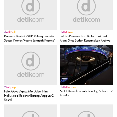
detikPop
K-Pop Demon Hunters Raih 2 Nominasi Oscar 2026
REKOMENDASI UNTUK ANDA
SELENGKAPNYA
detikBali
detikNews
Karier dr Beni di RSUD Ruteng Berakhir
Pelaku Penembakan Brutal Thailand
Seusai Komen 'Ruang Jenazah Kosong'
Alami Stres-Sudah Rencanakan Aksinya