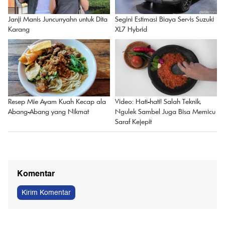
Kecelakaan Kapal Tenggelam
Prabowo Sudah Panggil Calon-
yang Disebut Lebih Mematikan
calon Bos BI, Destry Damayanti
daripada Titanic
Masuk Radar
Janji Manis Juncurryahn untuk Dita
Segini Estimasi Biaya Servis Suzuki
Karang
XL7 Hybrid
Resep Mie Ayam Kuah Kecap ala
Video: Hati-hati! Salah Teknik,
Abang-Abang yang Nikmat
Ngulek Sambel Juga Bisa Memicu
Saraf Kejepit