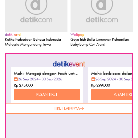
detikFinance
Wolipop
MSCI Umumkan Rebalancing Saham 12
Foto: Gaya Agnez Mo Debut Film
Agustus
Hollywood Reacher Bareng Anggun C.
Sasmi
detikTravel
Wolipop
Ketika Perbedaan Bahasa Indonesia-
Gaya Irish Bella Umumkan Kehamilan,
Malaysia Mengundang Tawa
Baby Bump Curi Atensi