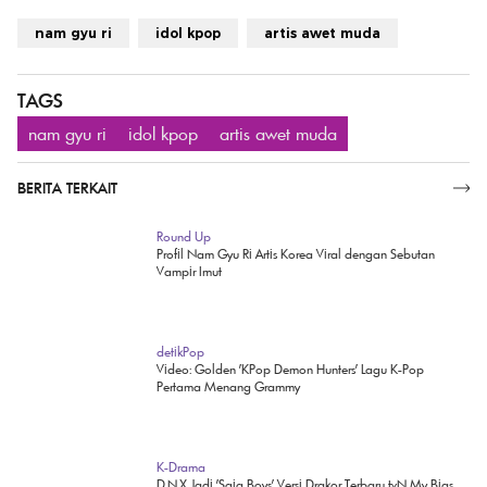
nam gyu ri
idol kpop
artis awet muda
TAGS
nam gyu ri
idol kpop
artis awet muda
BERITA TERKAIT
SELENGKAPNYA
Round Up
Profil Nam Gyu Ri Artis Korea Viral dengan Sebutan
Vampir Imut
detikPop
Video: Golden 'KPop Demon Hunters' Lagu K-Pop
Pertama Menang Grammy