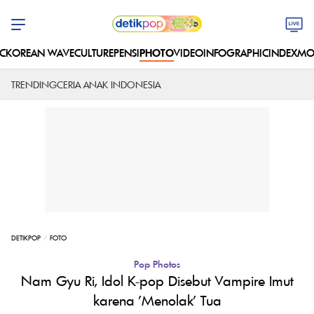
C
KOREAN WAVE
CULTURE
PENSI
PHOTO
VIDEO
INFOGRAPHIC
INDEX
MO
TRENDING
CERIA ANAK INDONESIA
DETIKPOP
FOTO
Pop Photos
Nam Gyu Ri, Idol K-pop Disebut Vampire Imut
karena 'Menolak' Tua