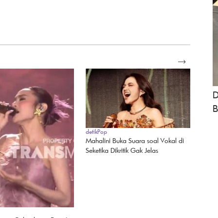
SELENGKAPNYA
D
B
detikPop
Mahalini Buka Suara soal Vokal di
Seketika Dikritik Gak Jelas