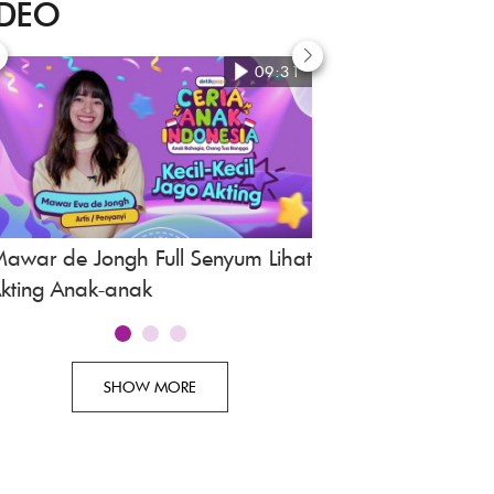
IDEO
09:31
awar de Jongh Full Senyum Lihat
Awi Suryadi, Revie
kting Anak-anak
Indonesia
SHOW MORE