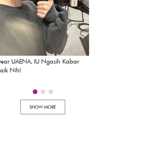
ear UAENA, IU Ngasih Kabar
Spoiler Drakor A Bo
aik Nih!
Episode 3, Tayang 
SHOW MORE