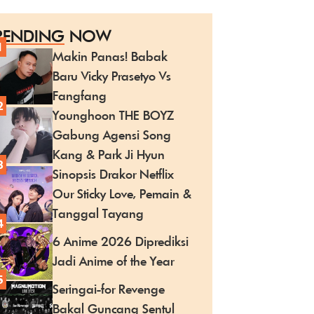
RENDING
NOW
1
Makin Panas! Babak
Baru Vicky Prasetyo Vs
Fangfang
2
Younghoon THE BOYZ
Gabung Agensi Song
Kang & Park Ji Hyun
3
Sinopsis Drakor Netflix
Our Sticky Love, Pemain &
Tanggal Tayang
4
6 Anime 2026 Diprediksi
Jadi Anime of the Year
5
Seringai-for Revenge
Bakal Guncang Sentul