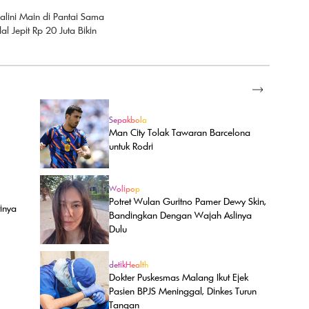
lini Main di Pantai Sama
al Jepit Rp 20 Juta Bikin
SELENGKAPNYA
Sepakbola
Man City Tolak Tawaran Barcelona
untuk Rodri
Wolipop
Potret Wulan Guritno Pamer Dewy Skin,
rinya
Bandingkan Dengan Wajah Aslinya
Dulu
detikHealth
Dokter Puskesmas Malang Ikut Ejek
Pasien BPJS Meninggal, Dinkes Turun
Tangan