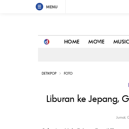
MENU
Liburan ke Jepang, Gaya Mahalini Curi Perhatian
HOME
MOVIE
MUSI
DETIKPOP
FOTO
Liburan ke Jepang, G
Jumat, 