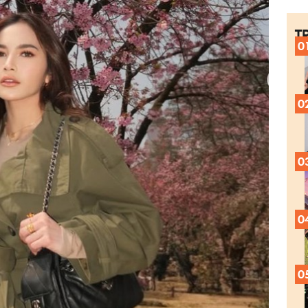
T
0
0
0
0
0