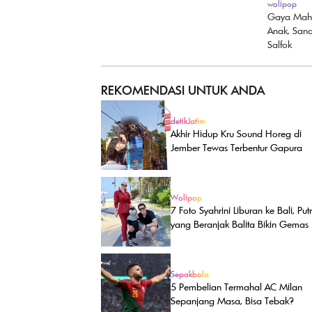
wolipop
Gaya Maha
Anak, Sand
Salfok
REKOMENDASI UNTUK ANDA
detikJatim
Akhir Hidup Kru Sound Horeg di
Jember Tewas Terbentur Gapura
Wolipop
7 Foto Syahrini Liburan ke Bali, Put
yang Beranjak Balita Bikin Gemas
Sepakbola
5 Pembelian Termahal AC Milan
Sepanjang Masa, Bisa Tebak?