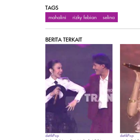
TAGS
mahalini
rizky febian
selina
BERITA TERKAIT
detikPop
detikPop