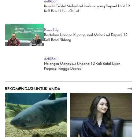
Kondisi Terkini Mahasiswi Undana yang Depresi Usai 12
Kali Batal Ujian Skripsi
Round Up
Bantahan Undana Kupang soal Mahasiswi Depresi 12
Kali Batal Sidang
detikBali
Nelangsa Mahasiswi Undana 12 Kali Batal Ujian
Proposal hingga Depresi
REKOMENDASI UNTUK ANDA
SELENGKAPNYA
detikInet
Wolipop
Penangkap Lele Jumbo Meresahkan
Sosok Putri Yordania yang Mendadak
akan Dikasih Duit Pemerintah
Viral, Cantik dan Berprestasi