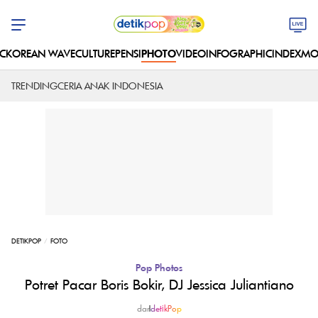
C
KOREAN WAVE
CULTURE
PENSI
PHOTO
VIDEO
INFOGRAPHIC
INDEX
MO
TRENDING
CERIA ANAK INDONESIA
DETIKPOP
FOTO
Pop Photos
Potret Pacar Boris Bokir, DJ Jessica Juliantiano
dar
|
detikPop