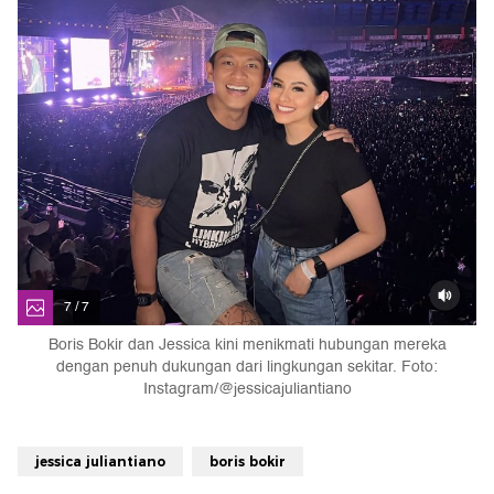
7 / 7
Boris Bokir dan Jessica kini menikmati hubungan mereka
dengan penuh dukungan dari lingkungan sekitar. Foto:
Instagram/@jessicajuliantiano
jessica juliantiano
boris bokir