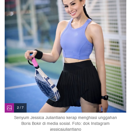
2 / 7
Senyum Jessica Juliantiano kerap menghiasi unggahan
Boris Bokir di media sosial. Foto: dok Instagram
jessicajuliantiano