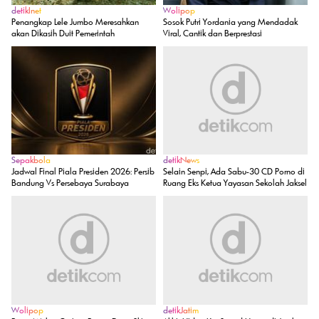
Sepakbola
detikNews
Jadwal Final Piala Presiden 2026: Persib
Selain Senpi, Ada Sabu-30 CD Porno di
Bandung Vs Persebaya Surabaya
Ruang Eks Ketua Yayasan Sekolah Jaksel
Wolipop
detikJatim
Potret Wulan Guritno Pamer Dewy Skin,
Akhir Hidup Kru Sound Horeg di Jember
Bandingkan Dengan Wajah Aslinya
Tewas Terbentur Gapura
Dulu