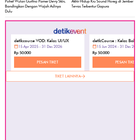
detikcourse VOD: Kelas UI/UX
detikCourse : Kelas Baha
15 Apr 2025 - 31 Des 2026
(VOD ONLY)
15 Jun 2024 - 31 Des 202
Rp 50.000
Rp 50.000
PESAN TIKET
PESAN TIKET
TIKET LAINNYA