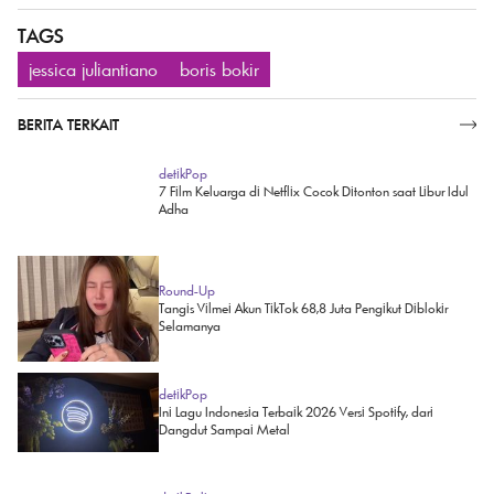
TAGS
jessica juliantiano
boris bokir
BERITA TERKAIT
SELENGKAPNYA
detikPop
7 Film Keluarga di Netflix Cocok Ditonton saat Libur Idul
Adha
Round-Up
Tangis Vilmei Akun TikTok 68,8 Juta Pengikut Diblokir
Selamanya
detikPop
Ini Lagu Indonesia Terbaik 2026 Versi Spotify, dari
Dangdut Sampai Metal
detikBali