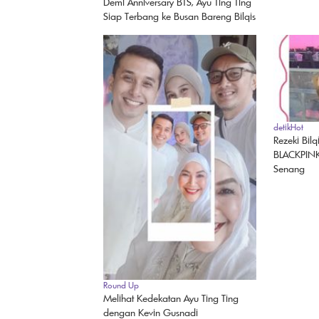
Demi Anniversary BTS, Ayu Ting Ting
Siap Terbang ke Busan Bareng Bilqis
detikHot
Rezeki Bilq
BLACKPINK,
Senang
Round Up
Melihat Kedekatan Ayu Ting Ting
dengan Kevin Gusnadi