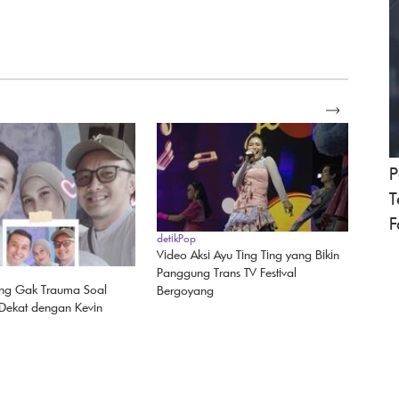
SELENGKAPNYA
P
T
F
detikPop
Video Aksi Ayu Ting Ting yang Bikin
Panggung Trans TV Festival
ing Gak Trauma Soal
Bergoyang
i Dekat dengan Kevin