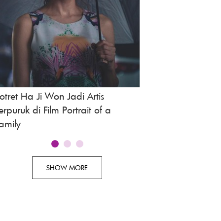
otret Ha Ji Won Jadi Artis
Potret SNSD dari 
erpuruk di Film Portrait of a
amily
SHOW MORE