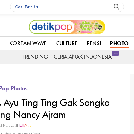
Duet Bareng Nancy Ajram
C
KOREAN WAVE
CULTURE
PENSI
PHOTO
NEW
TRENDING
CERIA ANAK INDONESIA
Pop Photos
t, Ayu Ting Ting Gak Sangka
eng Nancy Ajram
si Puspasari
|
detikPop
07 Nov 2025 06:33 WIB