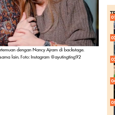
T
0
0
temuan dengan Nancy Ajram di backstage.
ama lain. Foto: Instagram @ayutingting92
0
0
0