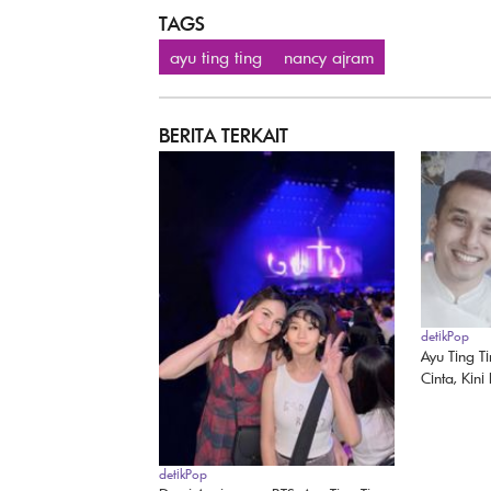
TAGS
ayu ting ting
nancy ajram
BERITA TERKAIT
detikPop
Ayu Ting T
Cinta, Kin
detikPop