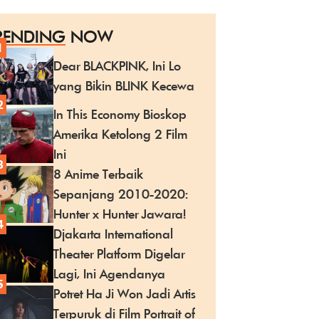
RENDING
NOW
1
Dear BLACKPINK, Ini Lo
yang Bikin BLINK Kecewa
2
In This Economy Bioskop
Amerika Ketolong 2 Film
Ini
3
8 Anime Terbaik
Sepanjang 2010-2020:
Hunter x Hunter Jawara!
4
Djakarta International
Theater Platform Digelar
Lagi, Ini Agendanya
5
Potret Ha Ji Won Jadi Artis
Terpuruk di Film Portrait of