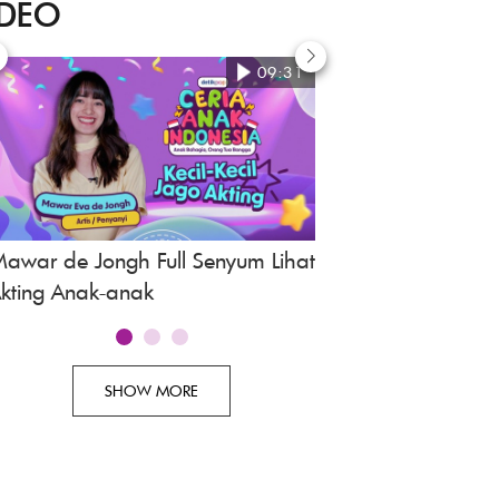
IDEO
09:31
awar de Jongh Full Senyum Lihat
Awi Suryadi, Revie
kting Anak-anak
Indonesia
SHOW MORE