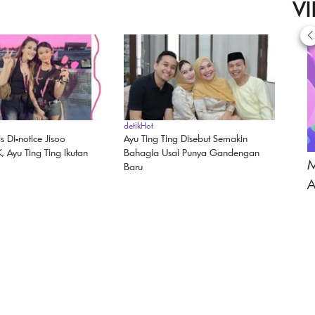
V
detikHot
is Di-notice Jisoo
Ayu Ting Ting Disebut Semakin
 Ayu Ting Ting Ikutan
Bahagia Usai Punya Gandengan
M
Baru
A