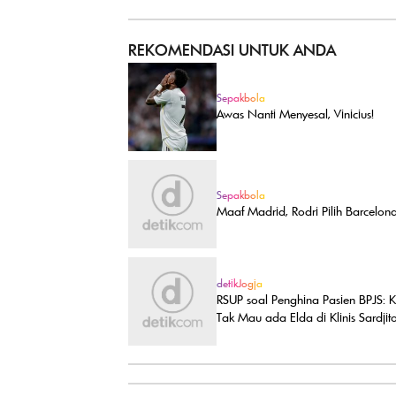
REKOMENDASI UNTUK ANDA
Sepakbola
Awas Nanti Menyesal, Vinicius!
Sepakbola
Maaf Madrid, Rodri Pilih Barcelon
detikJogja
RSUP soal Penghina Pasien BPJS: 
Tak Mau ada Elda di Klinis Sardjit