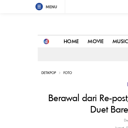
MENU
Berawal dari Re-post, Ayu Ting Ting Gak Sangka 
HOME
MOVIE
MUSI
DETIKPOP
FOTO
Berawal dari Re-pos
Duet Bar
De
Jumat, 