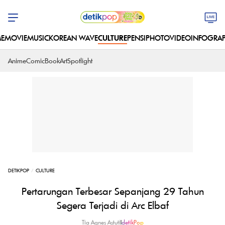
E
MOVIE
MUSIC
KOREAN WAVE
CULTURE
PENSI
PHOTO
VIDEO
INFOGRAP
Anime
Comic
Book
Art
Spotlight
DETIKPOP
CULTURE
Pertarungan Terbesar Sepanjang 29 Tahun
Segera Terjadi di Arc Elbaf
Tia Agnes Astuti
|
detikPop