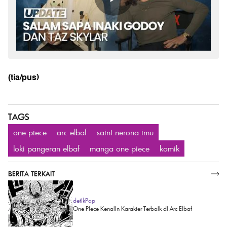
(tia/pus)
TAGS
one piece
arc elbaf
saint nerona imu
loki pangeran elbaf
manga one piece
komik
BERITA TERKAIT
SELENGKAPNYA
detikPop
One Piece Kenalin Karakter Terbaik di Arc Elbaf