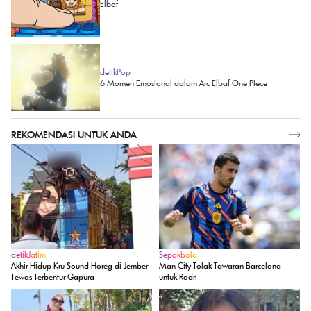
Elbaf
detikPop
6 Momen Emosional dalam Arc Elbaf One Piece
REKOMENDASI UNTUK ANDA
SELENGKAPNYA
detikJatim
Sepakbola
Akhir Hidup Kru Sound Horeg di Jember
Man City Tolak Tawaran Barcelona
Tewas Terbentur Gapura
untuk Rodri