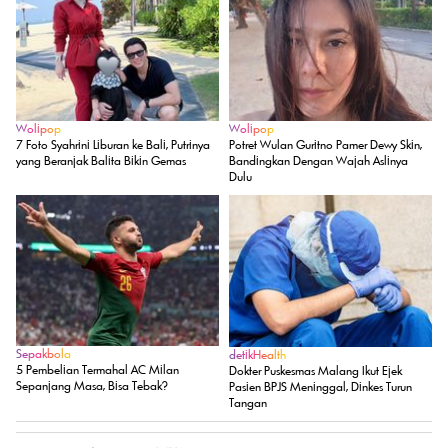
Wolipop
Wolipop
7 Foto Syahrini Liburan ke Bali, Putrinya
Potret Wulan Guritno Pamer Dewy Skin,
yang Beranjak Balita Bikin Gemas
Bandingkan Dengan Wajah Aslinya
Dulu
Sepakbola
detikHealth
5 Pembelian Termahal AC Milan
Dokter Puskesmas Malang Ikut Ejek
Sepanjang Masa, Bisa Tebak?
Pasien BPJS Meninggal, Dinkes Turun
Tangan