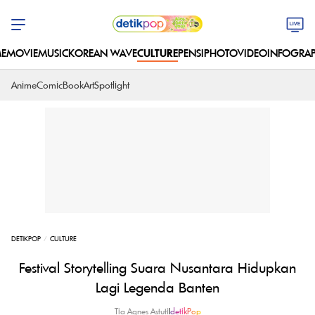
E
MOVIE
MUSIC
KOREAN WAVE
CULTURE
PENSI
PHOTO
VIDEO
INFOGRAP
Anime
Comic
Book
Art
Spotlight
DETIKPOP
CULTURE
Festival Storytelling Suara Nusantara Hidupkan
Lagi Legenda Banten
Tia Agnes Astuti
|
detikPop