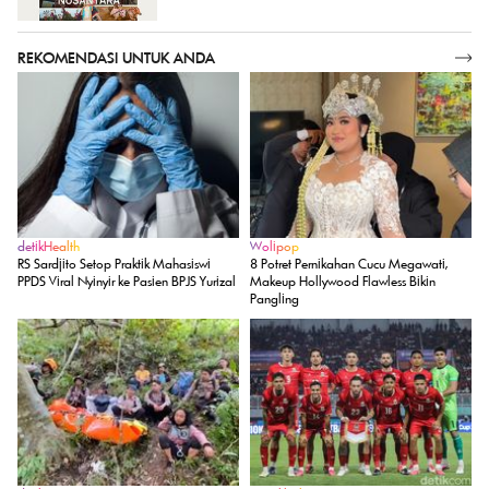
REKOMENDASI UNTUK ANDA
SELENGKAPNYA
detikHealth
Wolipop
RS Sardjito Setop Praktik Mahasiswi
8 Potret Pernikahan Cucu Megawati,
PPDS Viral Nyinyir ke Pasien BPJS Yurizal
Makeup Hollywood Flawless Bikin
Pangling