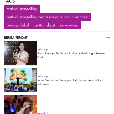
TAGS
festival storytelling
festival storytelling cerita rakyat suara nusantara
budaya lokal
cerita rakyat
navaswara
BERITA TERKAIT
SELENGKAPNYA
detikPop
Siasat Cahaya Mathovani Bikin Festival bagi Generasi
Muda
detikPop
Suara Nusantara Gaungkan Kekayaan Cerita Rakyat
Indonesia
Round Up