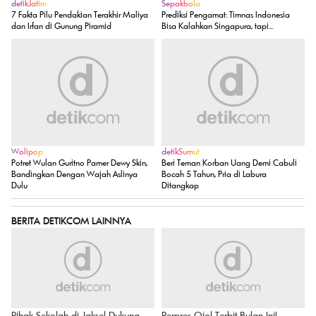
detikJatim
Sepakbola
7 Fakta Pilu Pendakian Terakhir Maliya
Prediksi Pengamat: Timnas Indonesia
dan Irfan di Gunung Piramid
Bisa Kalahkan Singapura, tapi...
Wolipop
detikSumut
Potret Wulan Guritno Pamer Dewy Skin,
Beri Teman Korban Uang Demi Cabuli
Bandingkan Dengan Wajah Aslinya
Bocah 5 Tahun, Pria di Labura
Dulu
Ditangkap
BERITA DETIKCOM LAINNYA
Pihak Sekolah di Jaksel Dukung
Perpres Ojol Terbit Bulan Ini!