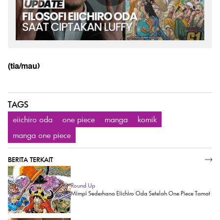
(tia/mau)
TAGS
eiichiro oda
one piece
manga
komik
manga one piece
BERITA TERKAIT
SELENGKAPNYA
Round Up
Mimpi Sederhana Eiichiro Oda Setelah One Piece Tamat