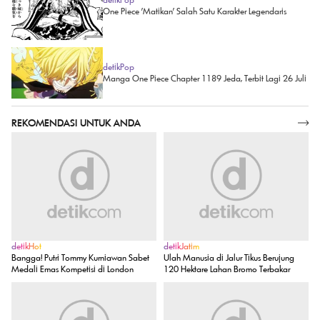
One Piece 'Matikan' Salah Satu Karakter Legendaris
detikPop
Manga One Piece Chapter 1189 Jeda, Terbit Lagi 26 Juli
REKOMENDASI UNTUK ANDA
SELENGKAPNYA
detikHot
detikJatim
Bangga! Putri Tommy Kurniawan Sabet
Ulah Manusia di Jalur Tikus Berujung
Medali Emas Kompetisi di London
120 Hektare Lahan Bromo Terbakar