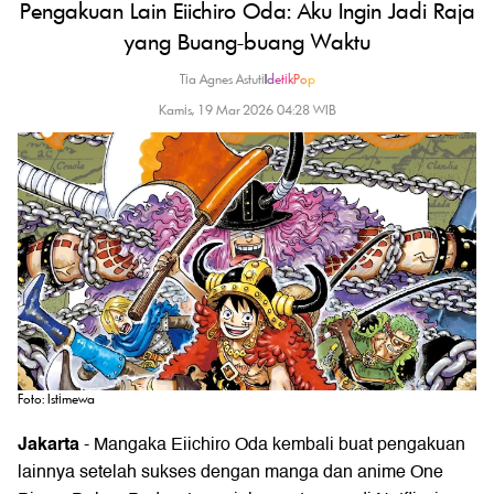
Pengakuan Lain Eiichiro Oda: Aku Ingin Jadi Raja
yang Buang-buang Waktu
Tia Agnes Astuti
|
detikPop
Kamis, 19 Mar 2026 04:28 WIB
Foto: Istimewa
Jakarta
- Mangaka
Eiichiro Oda
kembali buat pengakuan
lainnya setelah sukses dengan manga dan anime One