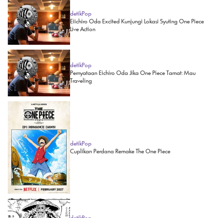
detikPop
Eiichiro Oda Excited Kunjungi Lokasi Syuting One Piece
Live Action
detikPop
Pernyataan Eichiro Oda Jika One Piece Tamat: Mau
Traveling
detikPop
Cuplikan Perdana Remake The One Piece
detikPop