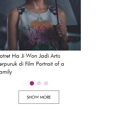
otret Ha Ji Won Jadi Artis
Potret SNSD dari 
erpuruk di Film Portrait of a
amily
SHOW MORE