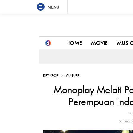
MENU
Monoplay Melati Pertiwi Kisahkan 6 Pahlawan Per
HOME
MOVIE
MUSI
DETIKPOP
CULTURE
Monoplay Melati Pe
Perempuan Indo
Tia
Selasa,