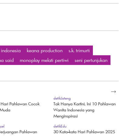
r indonesia
keana production
s.k. trimurti
na said
monoplay melati pertiwi
seni pertunjukan
SELENGKAPNYA
detikJateng
 Hari Pahlawan Cocok
Tak Hanya Kartini, Ini 10 Pahlawan
 Muda
Wanita Indonesia yang
Menginspirasi
sel
detikEdu
Perjuangan Pahlawan
30 Kata-kata Hari Pahlawan 2025