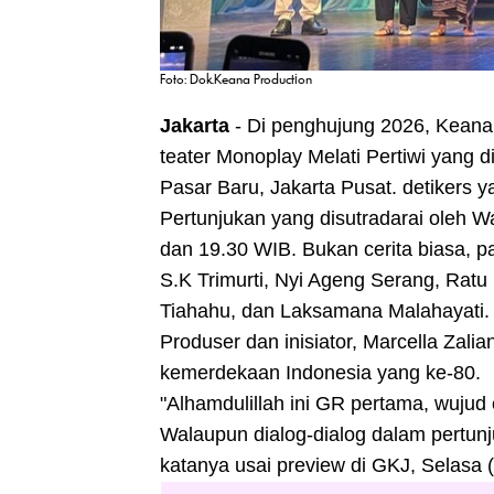
Foto: Dok.Keana Production
Jakarta
- Di penghujung 2026,
Keana
teater
Monoplay Melati Pertiwi
yang di
Pasar Baru, Jakarta Pusat. detikers y
Pertunjukan yang disutradarai oleh W
dan 19.30 WIB. Bukan cerita biasa, 
S.K Trimurti, Nyi Ageng Serang, Ratu
Tiahahu, dan Laksamana Malahayati.
Produser dan inisiator, Marcella Zalia
kemerdekaan Indonesia yang ke-80.
"Alhamdulillah ini GR pertama, wuju
Walaupun dialog-dialog dalam pertunj
katanya usai preview di GKJ, Selasa (