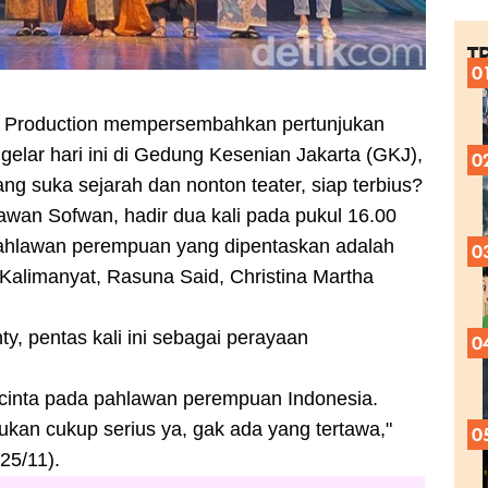
T
0
 Production
mempersembahkan pertunjukan
gelar hari ini di Gedung Kesenian Jakarta (GKJ),
0
ang suka sejarah dan nonton teater, siap terbius?
awan Sofwan, hadir dua kali pada pukul 16.00
pahlawan perempuan yang dipentaskan adalah
0
 Kalimanyat, Rasuna Said, Christina Martha
nty, pentas kali ini sebagai perayaan
0
d cinta pada pahlawan perempuan Indonesia.
ukan cukup serius ya, gak ada yang tertawa,"
0
25/11).