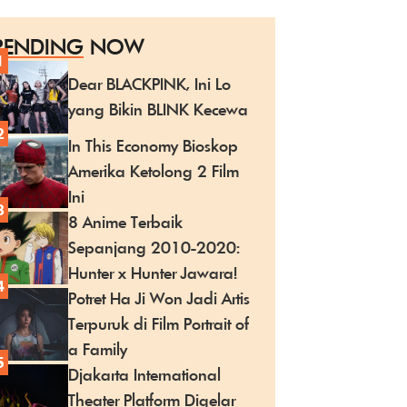
RENDING
NOW
1
Dear BLACKPINK, Ini Lo
yang Bikin BLINK Kecewa
2
In This Economy Bioskop
Amerika Ketolong 2 Film
Ini
3
8 Anime Terbaik
Sepanjang 2010-2020:
Hunter x Hunter Jawara!
4
Potret Ha Ji Won Jadi Artis
Terpuruk di Film Portrait of
a Family
5
Djakarta International
Theater Platform Digelar