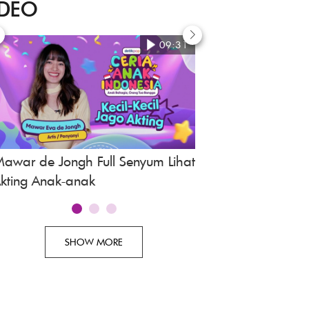
IDEO
09:31
awar de Jongh Full Senyum Lihat
Awi Suryadi, Revie
kting Anak-anak
Indonesia
SHOW MORE