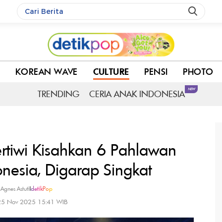
empuan Indonesia, Digarap Singkat
C
KOREAN WAVE
CULTURE
PENSI
PHOTO
NEW
TRENDING
CERIA ANAK INDONESIA
rtiwi Kisahkan 6 Pahlawan
nesia, Digarap Singkat
 Agnes Astuti
|
detikPop
 25 Nov 2025 15:41 WIB