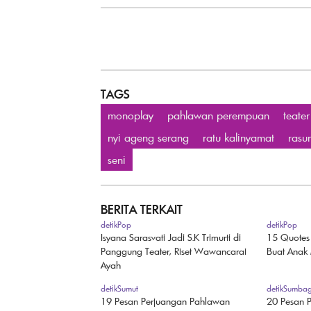
TAGS
monoplay
pahlawan perempuan
teate
nyi ageng serang
ratu kalinyamat
rasu
seni
BERITA TERKAIT
detikPop
detikPop
Isyana Sarasvati Jadi S.K Trimurti di
15 Quotes
Panggung Teater, Riset Wawancarai
Buat Anak
Ayah
detikSumut
detikSumbag
19 Pesan Perjuangan Pahlawan
20 Pesan 