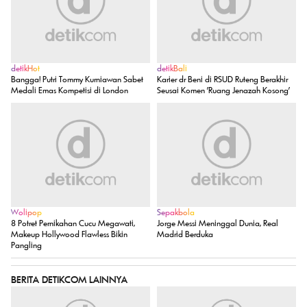
detikHot
detikBali
Bangga! Putri Tommy Kurniawan Sabet
Karier dr Beni di RSUD Ruteng Berakhir
Medali Emas Kompetisi di London
Seusai Komen 'Ruang Jenazah Kosong'
Wolipop
Sepakbola
8 Potret Pernikahan Cucu Megawati,
Jorge Messi Meninggal Dunia, Real
Makeup Hollywood Flawless Bikin
Madrid Berduka
Pangling
BERITA DETIKCOM LAINNYA