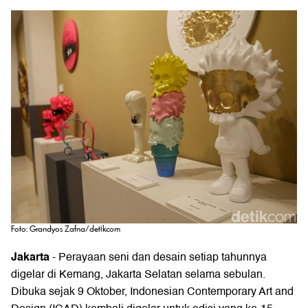
Foto: Grandyos Zafna/detikcom
Jakarta
- Perayaan seni dan desain setiap tahunnya
digelar di Kemang, Jakarta Selatan selama sebulan.
Dibuka sejak 9 Oktober,
Indonesian Contemporary Art and