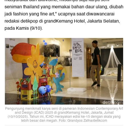
seniman thailand yang memakai bahan daur ulang, diubah
jadi fashion yang fine art," ucapnya saat diwawancarai
redaksi detikpop di grandKemang Hotel, Jakarta Selatan,
pada Kamis (9/10).
Pengunjung menikmati karya seni di pameran Indonesian Contemporary Art
and Design (ICAD) 2025 di grandKemang Hotel, Jakarta, Jumat
(10/10/2025). Tahun ini, ICAD merayakan edisi ke-15 dengan skala yang
lebih besar dan megah. Foto: Grandyos Zafna/detikcom