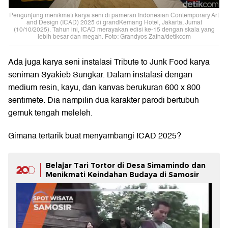
Pengunjung menikmati karya seni di pameran Indonesian Contemporary Art
and Design (ICAD) 2025 di grandKemang Hotel, Jakarta, Jumat
(10/10/2025). Tahun ini, ICAD merayakan edisi ke-15 dengan skala yang
lebih besar dan megah. Foto: Grandyos Zafna/detikcom
Ada juga karya seni instalasi Tribute to Junk Food karya
seniman Syakieb Sungkar. Dalam instalasi dengan
medium resin, kayu, dan kanvas berukuran 600 x 800
sentimete. Dia nampilin dua karakter parodi bertubuh
gemuk tengah meleleh.
Gimana tertarik buat menyambangi ICAD 2025?
Belajar Tari Tortor di Desa Simamindo dan
Menikmati Keindahan Budaya di Samosir