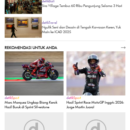
detikBali
Sira Village Tembus 60 Ribu Pengunjung Selama 3 Hari
detikTravel
Ngulik Seni dan Desain di Tengah Kawasan Keren, Yuk
Main ke ICAD 2025
REKOMENDASI UNTUK ANDA
SELENGKAPNYA
detikSport
detikSport
Marc Marquez Ungkap Biang Kerok
Hasil Sprint Race MotoGP Inggris 2026:
Hasil Buruk di Sprint Silverstone
Jorge Martin Juara!