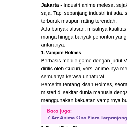
2. Forest Fairy Five
Jakarta
- Industri
anime
melesat seja
3. Hand Shakers
saja. Tapi sepanjang industri ini ada,
4. The Beginning After The End
terburuk maupun rating terendah.
5. Ex-Arm
6. Skelter Heaven
Ada banyak alasan, misalnya kualitas
manga hingga banyak penonton yang ke
antaranya:
1. Vampire Holmes
Berbasis mobile game dengan judul V
dirilis oleh Cucuri, versi anime-nya m
semuanya kerasa unnatural.
Bercerita tentang kisah Holmes, seo
misteri di sekitar dunia manusia denga
menggunakan kekuatan vampirnya buat
Baca juga:
7 Arc Anime One Piece Terpanjan