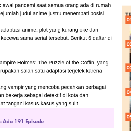
k awal pandemi saat semua orang ada di rumah
 sejumlah judul anime justru menempati posisi
T
0
 adaptasi anime, plot yang kurang oke dari
cewa sama serial tersebut. Berikut 6 daftar di
0
ampire Holmes: The Puzzle of the Coffin, yang
0
erupakan salah satu adaptasi terjelek karena
rang vampir yang mencoba pecahkan berbagai
0
n bekerja sebagai detektif di kota dan
 tangani kasus-kasus yang sulit.
0
g: Ada 191 Episode