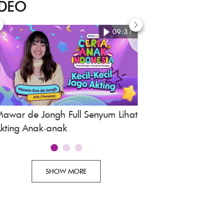
IDEO
09:31
awar de Jongh Full Senyum Lihat
Awi Suryadi, Revie
kting Anak-anak
Indonesia
SHOW MORE