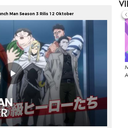
V
unch Man Season 3 Rilis 12 Oktober
M
A