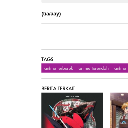
(tia/aay)
TAGS
anime terburuk
anime terendah
anime
BERITA TERKAIT