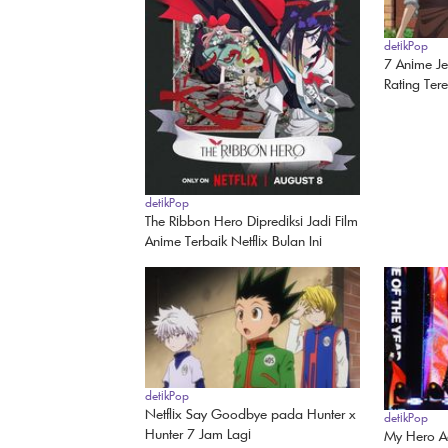
detikPop
7 Anime Je
Rating Ter
detikPop
The Ribbon Hero Diprediksi Jadi Film
Anime Terbaik Netflix Bulan Ini
detikPop
Netflix Say Goodbye pada Hunter x
detikPop
Hunter 7 Jam Lagi
My Hero A