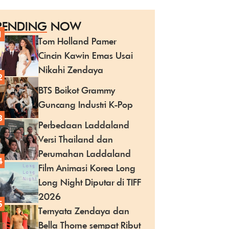
RENDING
NOW
1
Tom Holland Pamer
Cincin Kawin Emas Usai
Nikahi Zendaya
2
BTS Boikot Grammy
Guncang Industri K-Pop
3
Perbedaan Laddaland
Versi Thailand dan
Perumahan Laddaland
4
Film Animasi Korea Long
Long Night Diputar di TIFF
2026
5
Ternyata Zendaya dan
Bella Thorne sempat Ribut