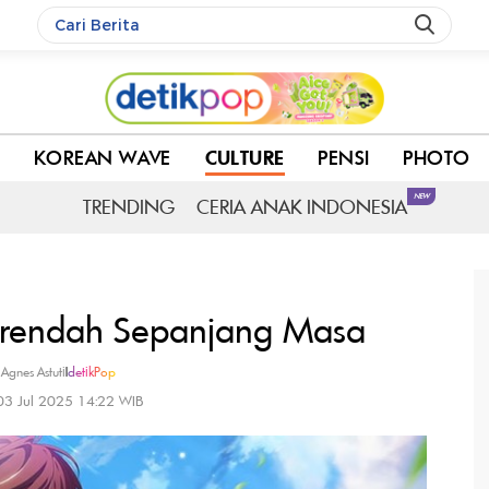
C
KOREAN WAVE
CULTURE
PENSI
PHOTO
NEW
TRENDING
CERIA ANAK INDONESIA
erendah Sepanjang Masa
 Agnes Astuti
|
detikPop
 03 Jul 2025 14:22 WIB