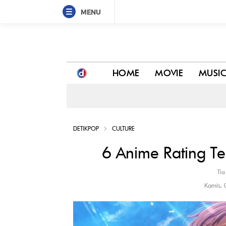
MENU
6 Anime Rating Terendah Sepanjang Masa
HOME
MOVIE
MUSI
DETIKPOP
CULTURE
6 Anime Rating T
Tia
Kamis,