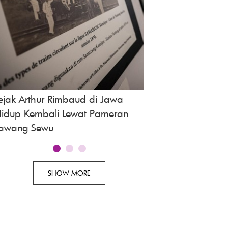
ejak Arthur Rimbaud di Jawa
Kotak Putuskan Lep
idup Kembali Lewat Pameran
Setelah 18 Tahun: B
awang Sewu
Nol
SHOW MORE