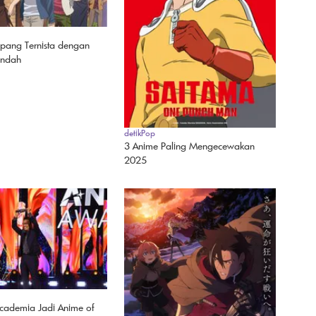
pang Ternista dengan
endah
detikPop
3 Anime Paling Mengecewakan
2025
cademia Jadi Anime of