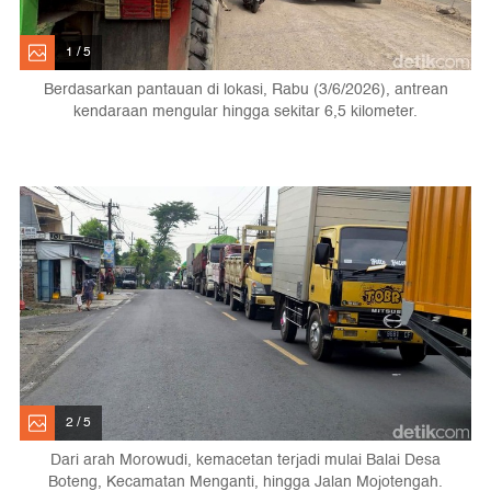
1 / 5
Berdasarkan pantauan di lokasi, Rabu (3/6/2026), antrean
kendaraan mengular hingga sekitar 6,5 kilometer.
2 / 5
Dari arah Morowudi, kemacetan terjadi mulai Balai Desa
Boteng, Kecamatan Menganti, hingga Jalan Mojotengah.