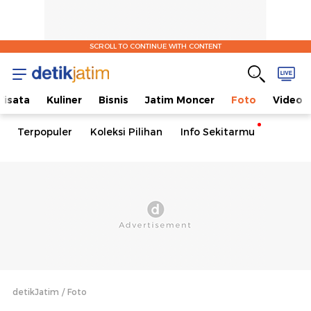
SCROLL TO CONTINUE WITH CONTENT
isata
Kuliner
Bisnis
Jatim Moncer
Foto
Video
Terpopuler
Koleksi Pilihan
Info Sekitarmu
detikJatim
Foto