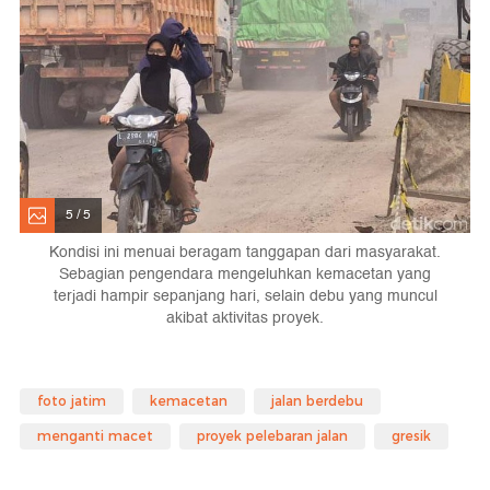
5 / 5
Kondisi ini menuai beragam tanggapan dari masyarakat.
Sebagian pengendara mengeluhkan kemacetan yang
terjadi hampir sepanjang hari, selain debu yang muncul
akibat aktivitas proyek.
foto jatim
kemacetan
jalan berdebu
menganti macet
proyek pelebaran jalan
gresik