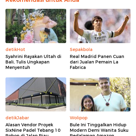
Rekomendasi untuk Anda
detikHot
Sepakbola
Syahrini Rayakan Ultah di
Real Madrid Panen Cuan
Bali, Tulis Ungkapan
dari Jualan Pemain La
Menyentuh
Fabrica
detikJabar
Wolipop
Alasan Vendor Proyek
Bule Ini Tinggalkan Hidup
SixNine Padel Tebang 10
Modern Demi Wanita Suku
Pohon di Jalan Riau
Pedalaman Amazon