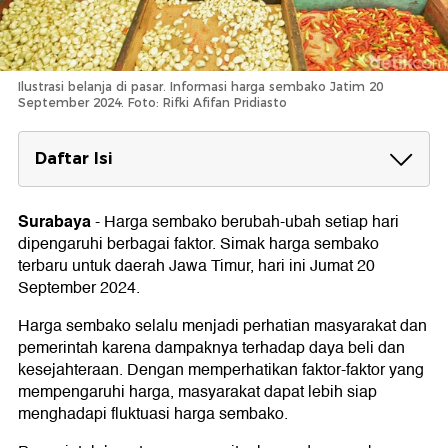
Ilustrasi belanja di pasar. Informasi harga sembako Jatim 20
September 2024. Foto: Rifki Afifan Pridiasto
Daftar Isi
Harga Sembako Jawa Timur Jum'at, 20
September 2024
Surabaya
-
Harga sembako berubah-ubah setiap hari
dipengaruhi berbagai faktor. Simak harga sembako
Faktor-faktor Penyebab fluktuasi Harga
terbaru untuk daerah Jawa Timur, hari ini Jumat 20
Sembako
September 2024.
1. Faktor Produksi
2. Faktor Distribusi
Harga sembako selalu menjadi perhatian masyarakat dan
3. Faktor Sumber Pasokan
pemerintah karena dampaknya terhadap daya beli dan
4. Faktor Permintaan dan Penawaran
kesejahteraan. Dengan memperhatikan faktor-faktor yang
Tips Menghemat Pengeluaran Sembako:
mempengaruhi harga, masyarakat dapat lebih siap
menghadapi fluktuasi harga sembako.