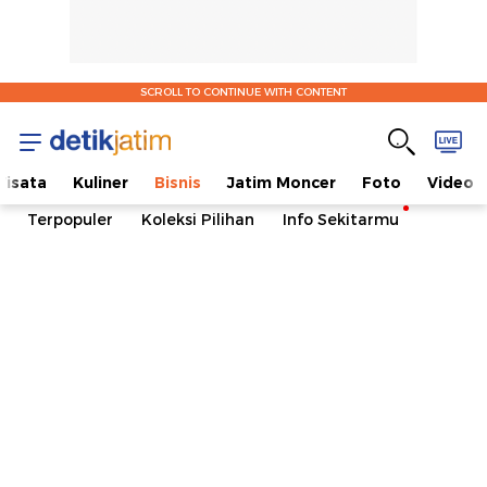
SCROLL TO CONTINUE WITH CONTENT
isata
Kuliner
Bisnis
Jatim Moncer
Foto
Video
Terpopuler
Koleksi Pilihan
Info Sekitarmu