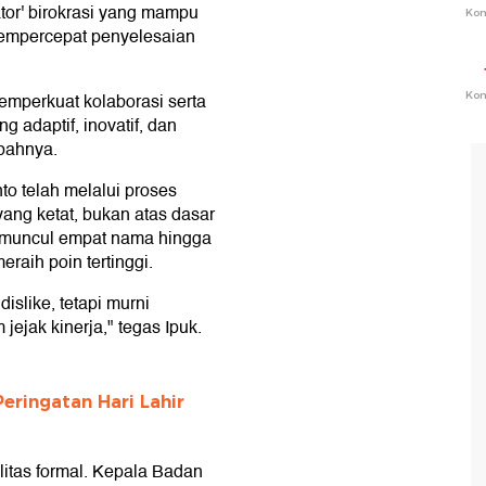
tor' birokrasi yang mampu
Ko
empercepat penyelesaian
Ko
mperkuat kolaborasi serta
 adaptif, inovatif, dan
bahnya.
o telah melalui proses
ang ketat, bukan atas dasar
ut, muncul empat nama hingga
raih poin tertinggi.
islike, tetapi murni
ejak kinerja," tegas Ipuk.
eringatan Hari Lahir
litas formal. Kepala Badan