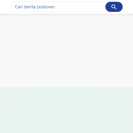
Cancel
Yang sedang ramai dicari
#1
data live draw sgp
#2
piala presiden 2026
#3
prabowo
#4
iran
#5
gempa hari ini
Promoted
Terakhir yang dicari
Loading...