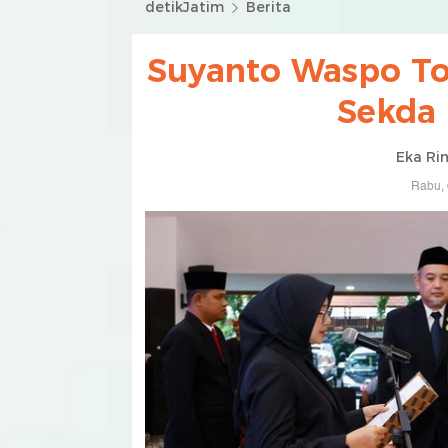
detikJatim
Berita
Suyanto Waspo Ton
Sekda
Eka Ri
Rabu, 