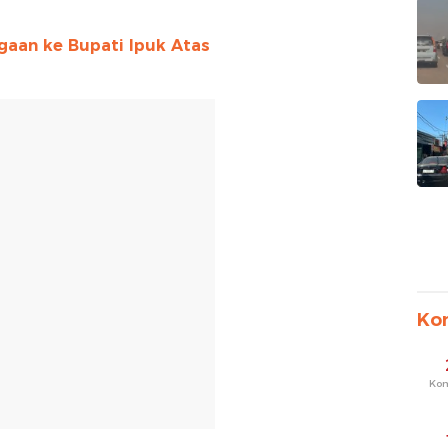
aan ke Bupati Ipuk Atas
T
Ko
Ko