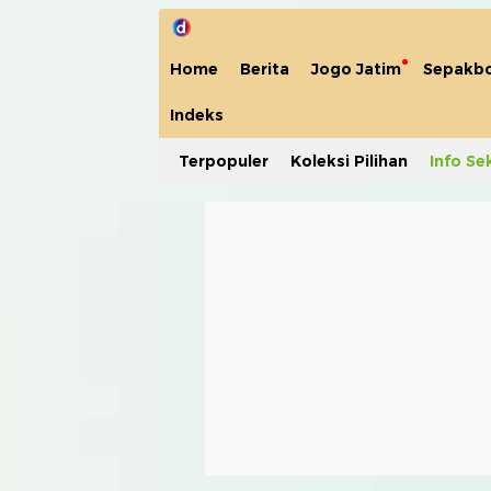
Home
Berita
Jogo Jatim
Sepakbo
Indeks
Terpopuler
Koleksi Pilihan
Info Se