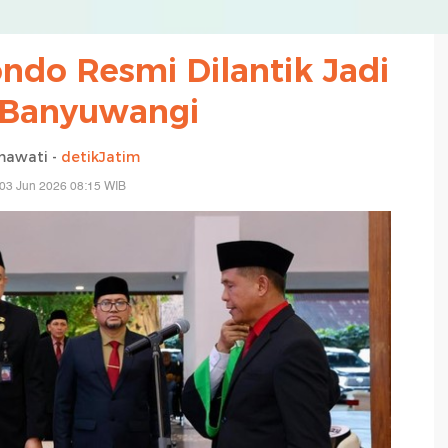
do Resmi Dilantik Jadi
 Banyuwangi
mawati -
detikJatim
03 Jun 2026 08:15 WIB