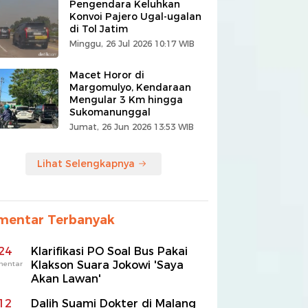
Pengendara Keluhkan
Konvoi Pajero Ugal-ugalan
di Tol Jatim
Minggu, 26 Jul 2026 10:17 WIB
Macet Horor di
Margomulyo, Kendaraan
Mengular 3 Km hingga
Sukomanunggal
Jumat, 26 Jun 2026 13:53 WIB
Lihat Selengkapnya
mentar Terbanyak
24
Klarifikasi PO Soal Bus Pakai
Klakson Suara Jokowi 'Saya
mentar
Akan Lawan'
12
Dalih Suami Dokter di Malang