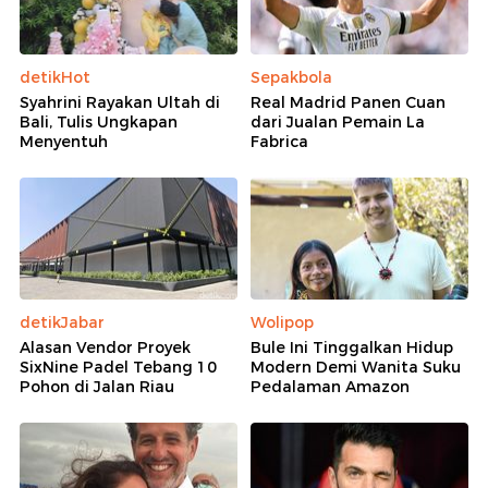
detikHot
Sepakbola
Syahrini Rayakan Ultah di
Real Madrid Panen Cuan
Bali, Tulis Ungkapan
dari Jualan Pemain La
Menyentuh
Fabrica
detikJabar
Wolipop
Alasan Vendor Proyek
Bule Ini Tinggalkan Hidup
SixNine Padel Tebang 10
Modern Demi Wanita Suku
Pohon di Jalan Riau
Pedalaman Amazon