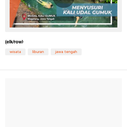
(elk/row)
wisata
liburan
jawa tengah