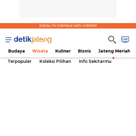
SCROLL TO CONTINUE WITH CONTENT
l
Budaya
Wisata
Kuliner
Bisnis
Jateng Meriah
Terpopuler
Koleksi Pilihan
Info Sekitarmu