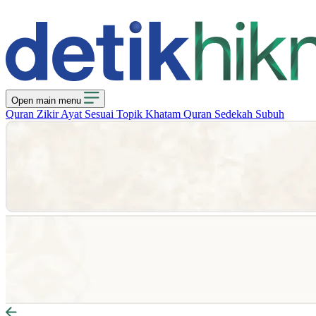
Open main menu
Quran
Zikir
Ayat Sesuai Topik
Khatam Quran
Sedekah Subuh