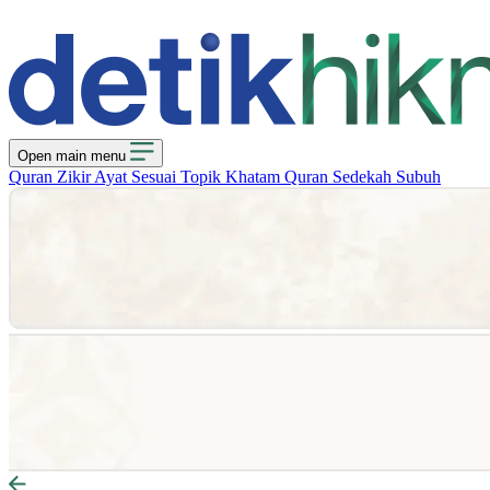
Open main menu
Quran
Zikir
Ayat Sesuai Topik
Khatam Quran
Sedekah Subuh