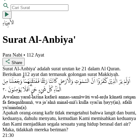
الأَنبِيَاءِ
Surat Al-Anbiya'
Para Nabi • 112 Ayat
Share
Surat Al-Anbiya' adalah surat urutan ke 21 dalam Al Quran.
Berisikan 112 ayat dan termasuk golongan surat Makkiyah.
اَوَلَمْ يَرَ الَّذِيْنَ كَفَرُوْٓا اَنَّ السَّمٰوٰتِ وَالْاَرْضَ كَانَتَا رَتْقًا فَفَتَقْنٰهُمَاۗ وَجَعَلْنَا مِنَ
٣٠
الْمَاۤءِ كُلَّ شَيْءٍ حَيٍّۗ اَفَلَا يُؤْمِنُوْنَ
Awalam yaral-la©³na kafarµ annas-sam±w±ti wal-ar«a k±nat± ratqan
fa fataqn±hum±, wa ja‘aln± minal-m±'i kulla syai'in ¥ayy(in), afal±
yu'minµn(a).
Apakah orang-orang kafir tidak mengetahui bahwa langit dan bumi,
keduanya, dahulu menyatu, kemudian Kami memisahkan keduanya
dan Kami menjadikan segala sesuatu yang hidup berasal dari air?
Maka, tidakkah mereka beriman?
21:30