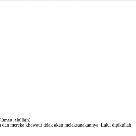
lµman jahµl±(n).
dan mereka khawatir tidak akan melaksanakannya. Lalu, dipikullah