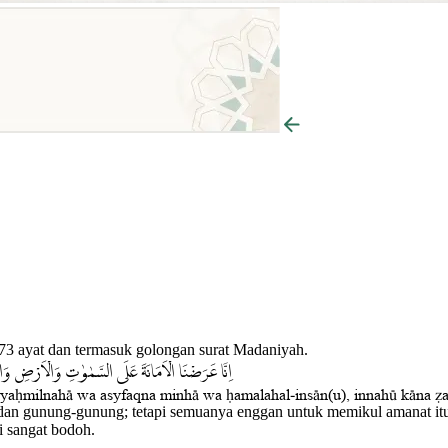
 73 ayat dan termasuk golongan surat Madaniyah.
اِنَّا عَرَضْنَا الْاَمَانَةَ عَلَى السَّمٰوٰتِ وَالْاَرْضِ وَالْج
ay ya¥milnah± wa asyfaqna minh± wa ¥amalahal-ins±n(u), innahµ k±na §a
an gunung-gunung; tetapi semuanya enggan untuk memikul amanat itu 
i sangat bodoh.