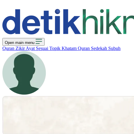
Open main menu
Quran
Zikir
Ayat Sesuai Topik
Khatam Quran
Sedekah Subuh