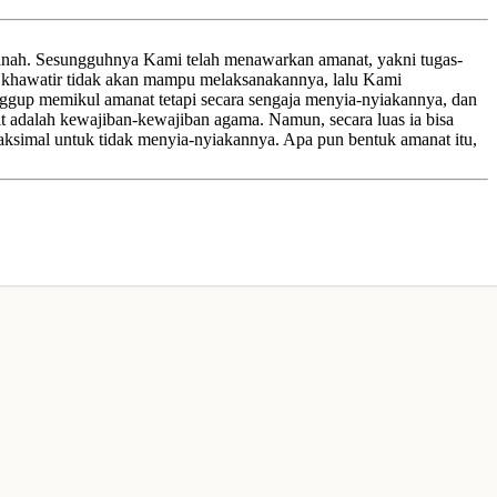
manah. Sesungguhnya Kami telah menawarkan amanat, yakni tugas-
 khawatir tidak akan mampu melaksanakannya, lalu Kami
nggup memikul amanat tetapi secara sengaja menyia-nyiakannya, dan
t adalah kewajiban-kewajiban agama. Namun, secara luas ia bisa
maksimal untuk tidak menyia-nyiakannya. Apa pun bentuk amanat itu,