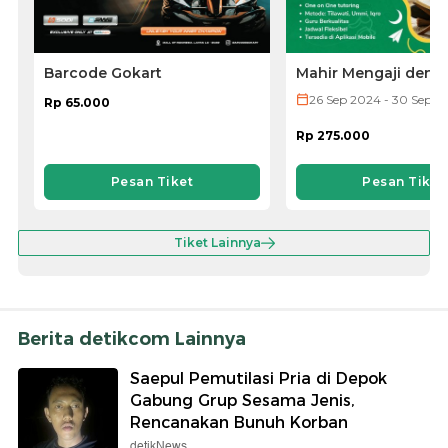
Barcode Gokart
Mahir Mengaji deng
untuk Anak Anda d
26 Sep 2024 - 30 Sep 2
Rp 65.000
Metode Iqra,
Tilawati, dan Ummi
Rp 275.000
Pesan Tiket
Pesan Tiket
Tiket Lainnya
Berita detikcom Lainnya
Saepul Pemutilasi Pria di Depok
Gabung Grup Sesama Jenis,
Rencanakan Bunuh Korban
detikNews