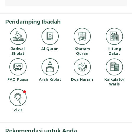
Pendamping Ibadah
Jadwal
Al Quran
Khatam
Hitung
Sholat
Quran
Zakat
FAQ Puasa
Arah Kiblat
Doa Harian
Kalkulator
Waris
Zikir
Rekomendasi untuk Anda