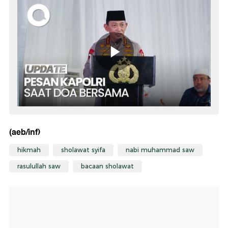
(aeb/inf)
hikmah
sholawat syifa
nabi muhammad saw
rasulullah saw
bacaan sholawat