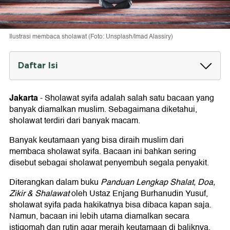
Ilustrasi membaca sholawat (Foto: Unsplash/Imad Alassiry)
Daftar Isi
Bacaan Sholawat Syifa
Jakarta
-
Sholawat syifa adalah salah satu bacaan yang
Kapan Waktu Membaca Sholawat Syifa?
banyak diamalkan muslim. Sebagaimana diketahui,
Keutamaan Membaca Sholawat Syifa
sholawat terdiri dari banyak macam.
Banyak keutamaan yang bisa diraih muslim dari
membaca sholawat syifa. Bacaan ini bahkan sering
disebut sebagai sholawat penyembuh segala penyakit.
Diterangkan dalam buku
Panduan Lengkap Shalat, Doa,
Zikir & Shalawat
oleh Ustaz Enjang Burhanudin Yusuf,
sholawat syifa pada hakikatnya bisa dibaca kapan saja.
Namun, bacaan ini lebih utama diamalkan secara
istiqomah dan rutin agar meraih keutamaan di baliknya.