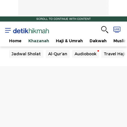
SCROLL TO CONTINUE WITH CONTENT
Home
Khazanah
Haji & Umrah
Dakwah
Musli
Jadwal Sholat
Al-Qur'an
Audiobook
Travel Haj