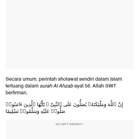
Secara umum, perintah sholawat sendiri dalam Islam
tertuang dalam
surah Al Ahzab
ayat 56. Allah SWT
berfirman,
إِنَّ ٱللَّهَ وَمَلَٰٓئِكَتَهُۥ يُصَلُّونَ عَلَى ٱلنَّبِىِّ ۚ يَٰٓأَيُّهَا ٱلَّذِينَ ءَامَنُوا۟
صَلُّوا۟ عَلَيْهِ وَسَلِّمُوا۟ تَسْلِيمًا
ADVERTISEMENT