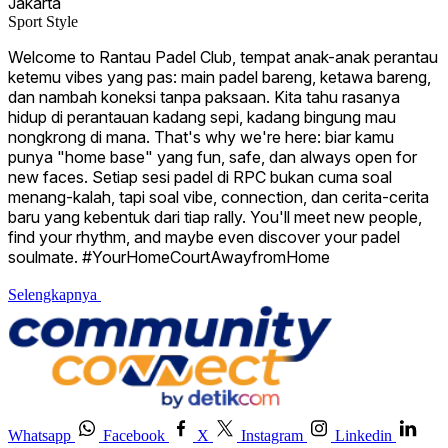
Jakarta
Sport Style
Welcome to Rantau Padel Club, tempat anak-anak perantau
ketemu vibes yang pas: main padel bareng, ketawa bareng,
dan nambah koneksi tanpa paksaan. Kita tahu rasanya
hidup di perantauan kadang sepi, kadang bingung mau
nongkrong di mana. That's why we're here: biar kamu
punya "home base" yang fun, safe, dan always open for
new faces. Setiap sesi padel di RPC bukan cuma soal
menang-kalah, tapi soal vibe, connection, dan cerita-cerita
baru yang kebentuk dari tiap rally. You'll meet new people,
find your rhythm, and maybe even discover your padel
soulmate. #YourHomeCourtAwayfromHome
Selengkapnya
Whatsapp
Facebook
X
Instagram
Linkedin