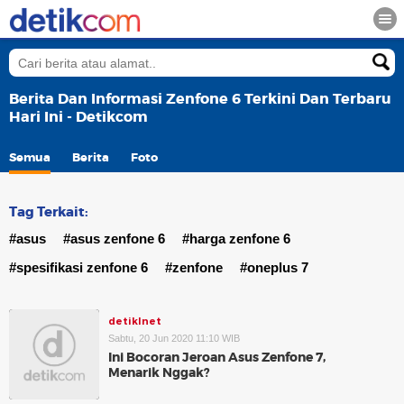
Berita Dan Informasi Zenfone 6 Terkini Dan Terbaru
Hari Ini - Detikcom
Semua
Berita
Foto
Tag Terkait:
#asus
#asus zenfone 6
#harga zenfone 6
#spesifikasi zenfone 6
#zenfone
#oneplus 7
detikInet
Sabtu, 20 Jun 2020 11:10 WIB
Ini Bocoran Jeroan Asus Zenfone 7,
Menarik Nggak?