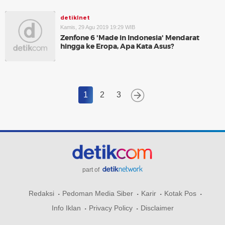
detikInet
Kamis, 29 Agu 2019 19:29 WIB
Zenfone 6 'Made in Indonesia' Mendarat
hingga ke Eropa, Apa Kata Asus?
1
2
3
part of
Redaksi
Pedoman Media Siber
Karir
Kotak Pos
Info Iklan
Privacy Policy
Disclaimer